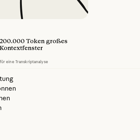
200.000 Token großes 
Kontextfenster
für eine Transkriptanalyse
itung
önnen
chen
n