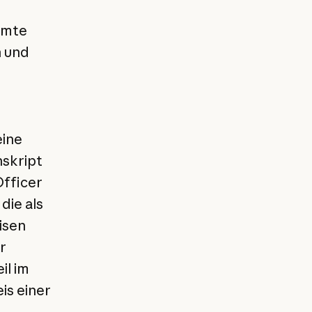
amte
n und
eine
nskript
Officer
die als
isen
r
il im
is einer