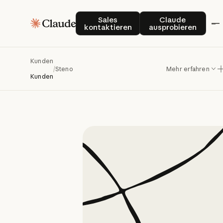
Mithilfe
Sales kontaktieren
Claude auspro
Sales
Claude
kontaktieren
ausprobieren
Anwälte
Kunden
jur
/
Steno
Mehr erfahren
Kunden