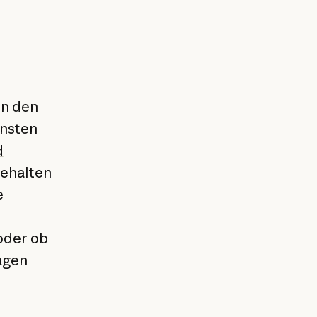
in den
ensten
d
gehalten
e
oder ob
agen