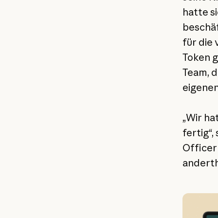
hatte s
beschäf
für die
Token g
Team, d
eigenen
„Wir ha
fertig“
Officer
anderth