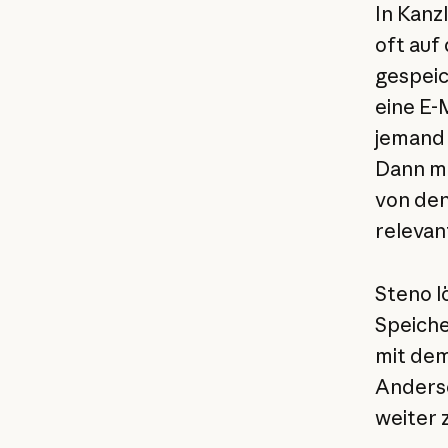
In Kanz
oft auf
gespeic
eine E-
jemand 
Dann mu
von den
relevan
Steno l
Speiche
mit dem
Anderso
weiter 