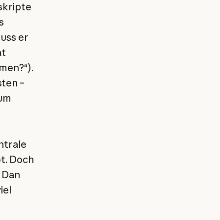
skripte
s
uss er
at
men?“).
ten –
 um
ntrale
ot. Doch
 Dan
iel