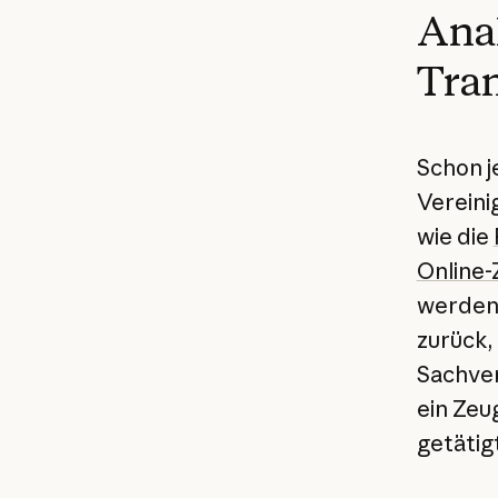
Anal
Tran
Schon j
Vereini
wie die
Online
werden.
zurück,
Sachver
ein Zeu
getätigt