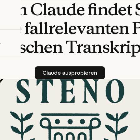
von
Claude
findet
bieren
die
fallrelevanten
istischen
Transkri
Claude ausprobieren
Claude ausprobieren