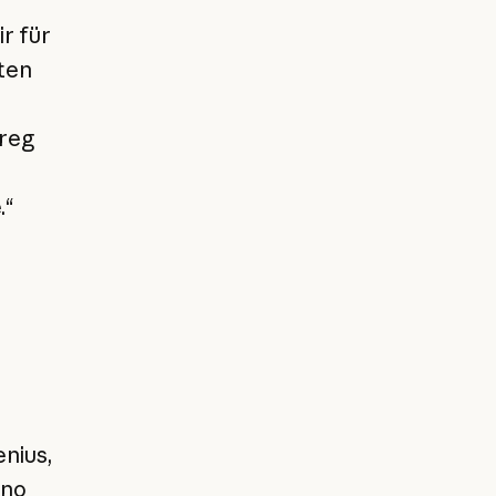
r für
ten
Greg
.“
nius,
eno