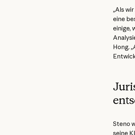
„Als wi
eine be
einige,
Analysi
Hong. „
Entwick
Juri
ent
Steno w
seine K