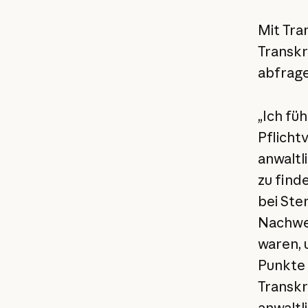
Mit Tra
Transkr
abfrage
„Ich fü
Pflicht
anwaltl
zu find
bei Ste
Nachwei
waren, 
Punkte 
Transkr
anwaltl