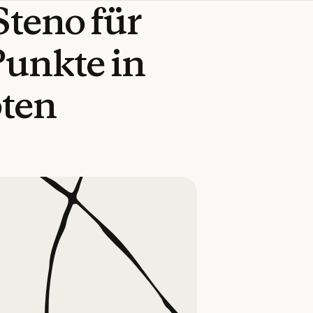
Steno
für
Punkte
in
pten