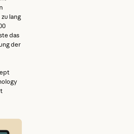
n
 zu lang
00
ste das
hung der
cept
nology
t