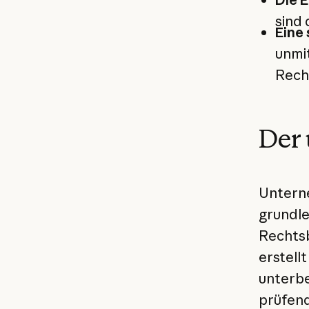
sind
Eine
unmi
Rech
Der
Untern
grundle
Rechts
erstell
unterbe
prüfend