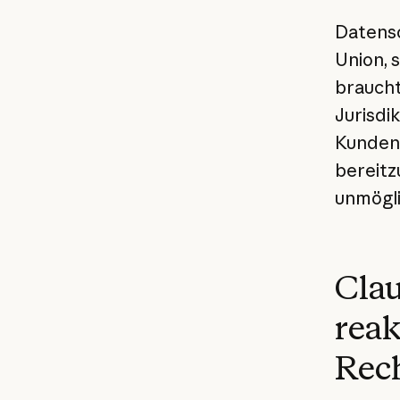
Datensc
Union, 
braucht
Jurisdi
Kunden 
bereitz
unmögli
Clau
reak
Rech