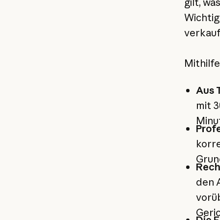
gilt, w
Wichtigk
verkauf
Mithilf
Aus 
mit 
Minu
Prof
korre
Grund
Rech
den 
vorüb
Geri
Die 