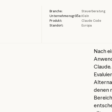
Branche:
Steuerberatung
Unternehmensgröße:
Klein
Produkt:
Claude Code
Standort:
Europa
Nach ei
Anwendu
Claude. 
Evaluie
Alterna
denen n
Bereich
entsche