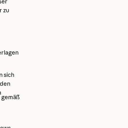
ßer
r zu
erlagen
n sich
 den
n
n gemäß
lows