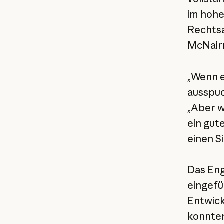
im hohe
Rechtsa
McNair
„Wenn e
ausspuck
„Aber w
ein gut
einen Si
Das Eng
eingefü
Entwic
konnten