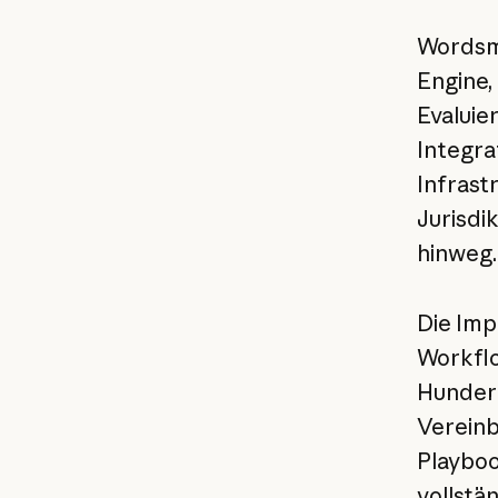
Wordsmi
Engine,
Evaluie
Integra
Infrast
Jurisdi
hinweg.
Die Im
Workflo
Hundert
Vereinb
Playboo
vollstä