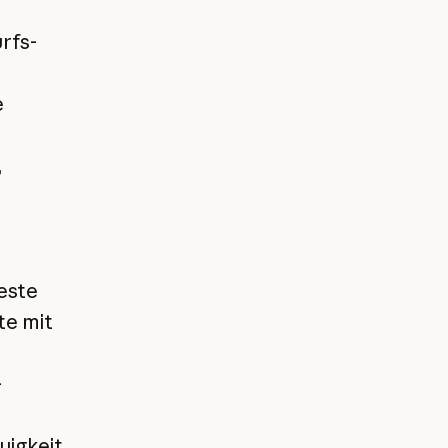
rfs-
e
,
este
te mit
-
uigkeit