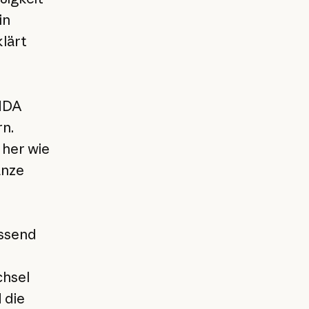
in
klärt
 NDA
rn.
 her wie
anze
assend
chsel
 die