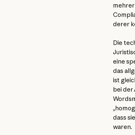
mehrere
Complia
derer k
Die tec
Juristi
eine sp
das all
ist gle
bei der
Wordsm
„homoge
dass si
waren.