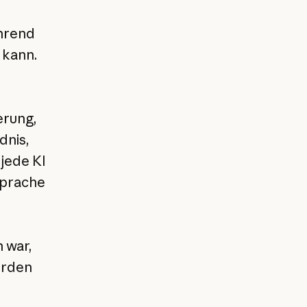
ährend
 kann.
erung,
dnis,
 jede KI
Sprache
 war,
worden