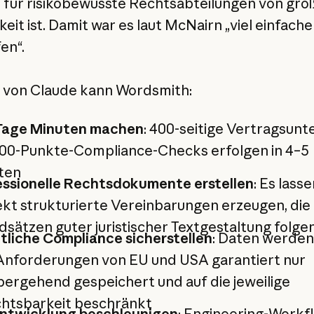
as für risikobewusste Rechtsabteilungen von gro
eit ist. Damit war es laut McNairn „viel einfache
en“.
e von Claude kann Wordsmith:
Tage Minuten machen
: 400-seitige Vertragsunt
300-Punkte-Compliance-Checks erfolgen in 4–5
ten
essionelle Rechtsdokumente erstellen
: Es lasse
kt strukturierte Vereinbarungen erzeugen, die
sätzen guter juristischer Textgestaltung folge
tliche Compliance sicherstellen
: Daten werde
Anforderungen von EU und USA garantiert nur
ergehend gespeichert und auf die jeweilige
chtsbarkeit beschränkt
Entwicklung beschleunigen
: Engineering-Workf