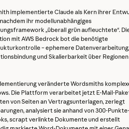
th implementierte Claude als Kern ihrer Entwu
 nachdem ihr modellunabhängiges
rungsframework „überall grün aufleuchtete“. Di
tion mit AWS Bedrock bot die benötigte
rukturkontrolle – ephemere Datenverarbeitung
ktionsbindung und Skalierbarkeit über Regionen
plementierung veränderte Wordsmiths komplex
ws. Die Plattform verarbeitet jetzt E-Mail-Pake
en von Seiten an Vertragsunterlagen, zerlegt
arungen, analysiert sie anhand von 300-Punkte
ks, scrapt verlinkte Dokumente und erstellt
ndig markierte Word-Dokumente mit einer Gena