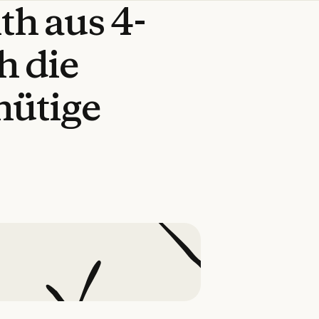
th
aus
4-
h
die
nütige