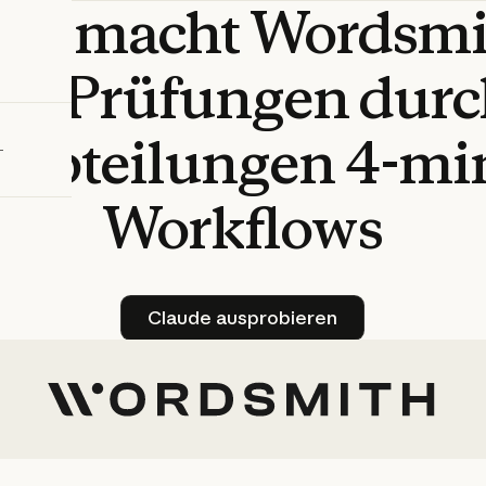
ude
macht
Wordsmi
bieren
gen
Prüfungen
durc
sabteilungen
4-mi
Workflows
Claude ausprobieren
Claude ausprobieren