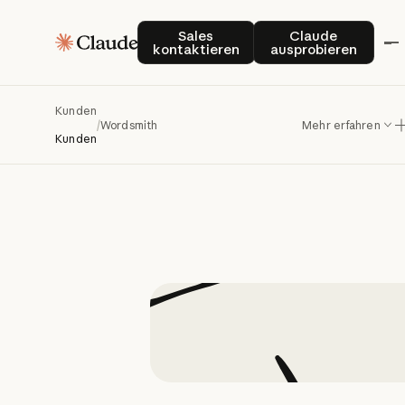
Mit
Cla
Sales kontaktieren
Claude auspro
Sales
Claude
kontaktieren
ausprobieren
täti
Kunden
Recht
/
Wordsmith
Mehr erfahren
Kunden