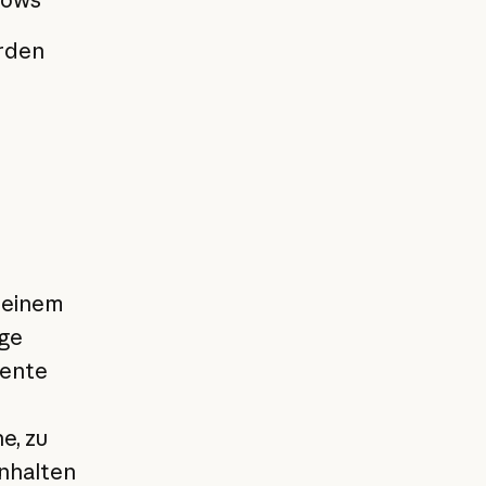
erden
 einem
ige
mente
e, zu
inhalten