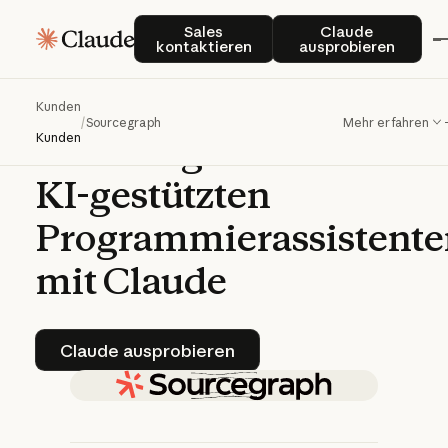
Sourcegraph
Sales kontaktieren
Claude auspro
Sales
Claude
kontaktieren
ausprobieren
verbessert
die
Fähigkeiten
und
die
Kunden
/
Sourcegraph
Mehr erfahren
Schnelligkeit
seines
Kunden
KI-gestützten
Programmierassistent
mit
Claude
Claude ausprobieren
Claude ausprobieren