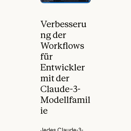
Verbesseru
ng der
Workflows
für
Entwickler
mit der
Claude-3-
Modellfamil
ie
Jedes Claude-3-