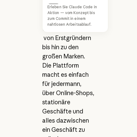
den weltweiten
Erleben Sie Claude Code in
Handel für
Next
Aktion — vom Konzept bis
Millionen von
zum Commit in einem
nahtlosen Arbeitsablauf.
Unternehmen –
von Erstgründern
bis hin zu den
großen Marken.
Die Plattform
macht es einfach
für jedermann,
über Online-Shops,
stationäre
Geschäfte und
alles dazwischen
ein Geschäft zu