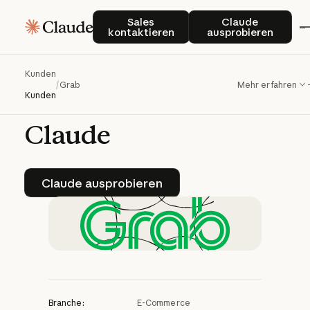
Grab
skaliert
Sales kontaktieren
Claude auspro
Sales
Claude
kontaktieren
ausprobieren
personalisierten
Händler-Support
in
Kunden
/
Grab
Mehr erfahren
Südostasien
mit
Kunden
Claude
Claude ausprobieren
Claude ausprobieren
Branche:
E-Commerce