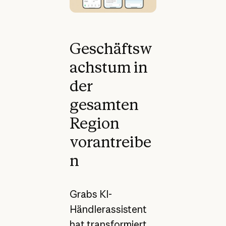
Geschäftsw
achstum in
der
gesamten
Region
vorantreibe
n
Grabs KI-
Händlerassistent
hat transformiert,