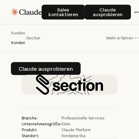
Mit
Claude
Sales kontaktieren
Claude auspro
Sales
Claude
kontaktieren
ausprobieren
unterstützt
Section
Unternehmen
bei
der
Kunden
/
Section
Mehr erfahren
KI-Transformation
Kunden
Claude ausprobieren
Claude ausprobieren
Branche:
Professionelle Services
Unternehmensgröße:
Klein
Produkt:
Claude Platform
Standort:
Nordamerika