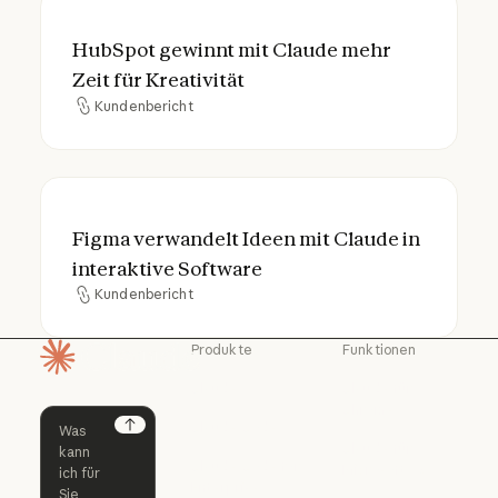
HubSpot gewinnt mit Claude mehr Zeit für 
HubSpot gewinnt mit Claude mehr
Zeit für Kreativität
Kundenbericht
Kundenbericht
Figma verwandelt Ideen mit Claude in inte
Figma verwandelt Ideen mit Claude in
interaktive Software
Kundenbericht
Kundenbericht
Produkte
Funktionen
Startseite
Claude
Claude für
Chrome
Claude
Claude Code
Claude für Ch
Next
Claude für
Claude Code
Claude Code for
Microsoft 365
Enterprise
Claude für Mic