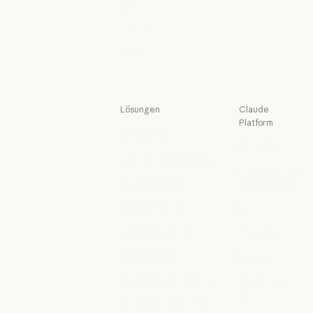
Opus
Opus
Sonnet
Sonnet
Haiku
Haiku
Lösungen
Claude
Platform
KI-Agenten
Übersicht
KI-Agenten
Code-Modernisierung
Übersicht
Dokumentation
Code-Modernisierung
Programmieren
für Entwickler
Programmieren
Dokumentat
Kundensupport
Preise
Kundensupport
Preise
Cybersicherheit
Ökosystem
Cybersicherheit
Ökosystem
Unternehmen
Marketplace
Unternehmen
Marketplac
Finanzdienstleistungen
Claude auf
Finanzdienstleistungen
AWS
Regierung/Behörden
Claude auf