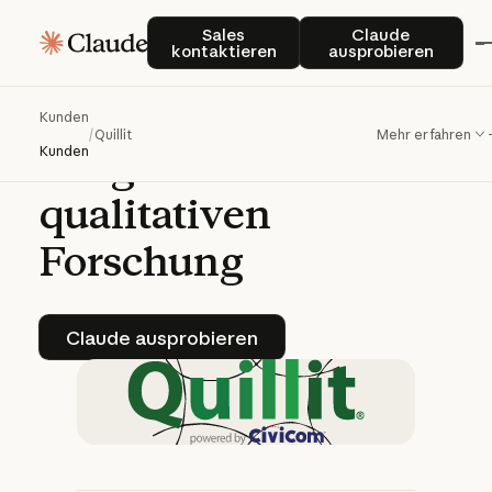
Quillit
eliminiert
mit
Sales kontaktieren
Claude auspro
Sales
Claude
kontaktieren
ausprobieren
Claude
80
%
der
zeitaufwändigen
Kunden
/
Quillit
Mehr erfahren
Aufgaben
in
der
Kunden
qualitativen
Forschung
Claude ausprobieren
Claude ausprobieren