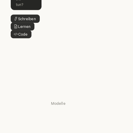
Skills
Claude Code for Enterprise
Claude Cowork
Skills
Claude Cowork
@Claude
Schreiben
Schaltflächentext
@Claude
Lernen
Schaltflächentext
Claude Design
Code
Claude Design
Schaltflächentext
Claude Science
Claude Science
Claude Security
Claude Security
App
herunterladen
App herunterladen
Preise
Preise
Anmelden
Anmelden
Modelle
Mythos
Mythos
Fable
Fable