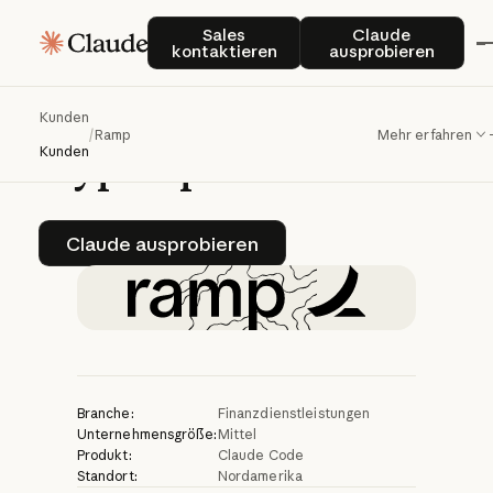
Wie
die
Entwicklung
Sales kontaktieren
Claude auspro
Sales
Claude
kontaktieren
ausprobieren
bei
Ramp
dank
Claude
Code
mit
Kunden
/
Ramp
Mehr erfahren
Hyperspeed
arbeitet
Kunden
Claude ausprobieren
Claude ausprobieren
Branche:
Finanzdienstleistungen
Unternehmensgröße:
Mittel
Produkt:
Claude Code
Standort:
Nordamerika