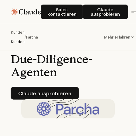
Parcha
entwickelte
in
Sales kontaktieren
Claude auspro
Sales
Claude
kontaktieren
ausprobieren
zwei
Wochen
mit
dem
Claude
Agent
Kunden
/
Parcha
Mehr erfahren
SDK
einen
Kunden-
Kunden
Due-Diligence-
Agenten
Claude ausprobieren
Claude ausprobieren