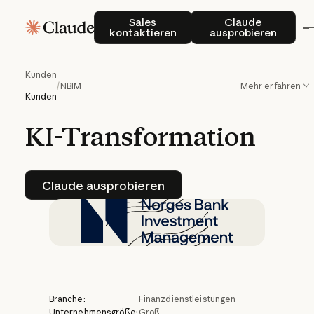
NBIM
beschleunigt
Sales kontaktieren
Claude auspro
Sales
Claude
kontaktieren
ausprobieren
das
Sovereign-
Wealth-Management
Kunden
/
NBIM
Mehr erfahren
durch
Firmenweite
Kunden
KI-Transformation
Claude ausprobieren
Claude ausprobieren
Branche:
Finanzdienstleistungen
Unternehmensgröße:
Groß