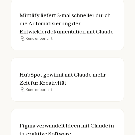
Mintlify liefert 3-mal schneller durch die
Mintlify liefert 3-mal schneller durch
die Automatisierung der
Entwicklerdokumentation mit Claude
Kundenbericht
Kundenbericht
HubSpot gewinnt mit Claude mehr Zeit für 
HubSpot gewinnt mit Claude mehr
Zeit für Kreativität
Kundenbericht
Kundenbericht
Figma verwandelt Ideen mit Claude in inte
Figma verwandelt Ideen mit Claude in
interaktive Software