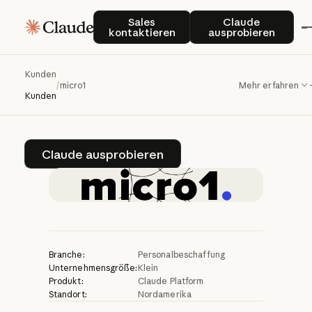
micro1
transformiert
Sales kontaktieren
Claude auspro
Sales
Claude
kontaktieren
ausprobieren
mit
Claude
das
Recruiting
von
Kunden
/
micro1
Mehr erfahren
Technikern
Kunden
Claude ausprobieren
Claude ausprobieren
Branche:
Personalbeschaffung
Unternehmensgröße:
Klein
Produkt:
Claude Platform
Standort:
Nordamerika