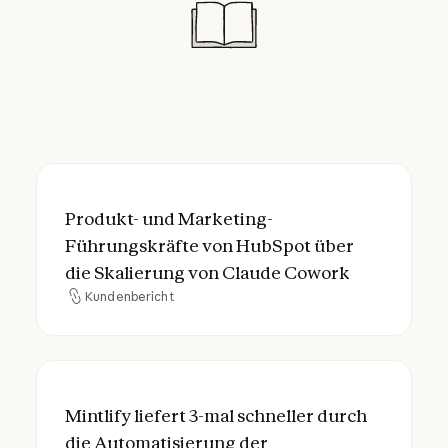
Produkt- und Marketing-Führungskräfte v
Produkt- und Marketing-
Führungskräfte von HubSpot über
die Skalierung von Claude Cowork
Kundenbericht
Kundenbericht
Mintlify liefert 3-mal schneller durch die
Mintlify liefert 3-mal schneller durch
die Automatisierung der