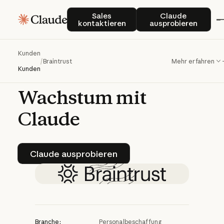
Braintrust
Sales kontaktieren
Claude auspro
Sales
Claude
kontaktieren
ausprobieren
revolutioniert
Talentakquise
und
Kunden
/
Braintrust
Mehr erfahren
berufliches
Kunden
Wachstum
mit
Claude
Claude ausprobieren
Claude ausprobieren
Branche:
Personalbeschaffung