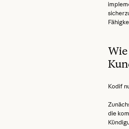
impleme
sicherz
Fähigke
Wie 
Kun
Kodif n
Zunächs
die kom
Kündig