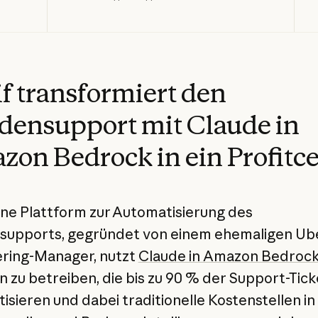
f transformiert den
ensupport mit Claude in
on Bedrock in ein Profitc
eine Plattform zur Automatisierung des
upports, gegründet von einem ehemaligen Ub
ring-Manager, nutzt
Claude in Amazon Bedroc
 zu betreiben, die bis zu 90 % der Support-Tick
isieren und dabei traditionelle Kostenstellen in