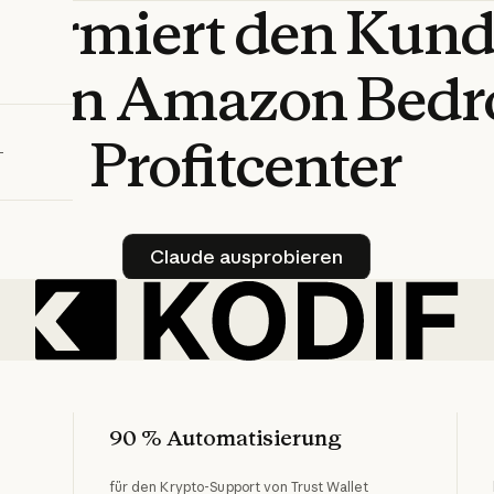
sformiert
den
Kund
bieren
de
in
Amazon
Bedr
Profitcenter
Claude ausprobieren
Claude ausprobieren
90 % Automatisierung
für den Krypto-Support von Trust Wallet