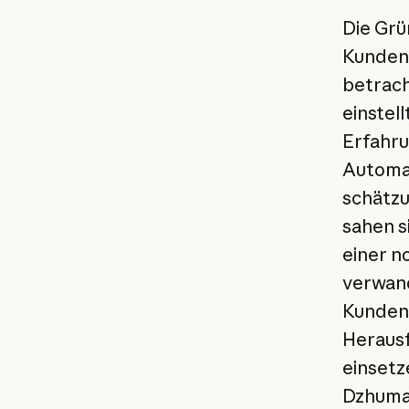
Die Grü
Kundens
betrach
einstell
Erfahru
Automat
schätzu
sahen s
einer n
verwan
Kundens
Herausf
einsetz
Dzhuman