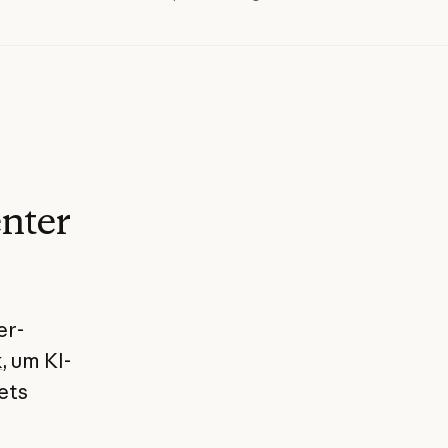
enter
er-
k
, um KI-
ets