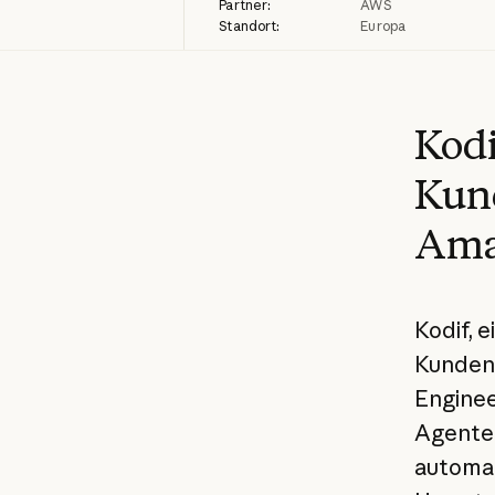
Partner:
AWS
Standort:
Europa
Kodi
Kund
Amaz
Kodif, 
Kundens
Enginee
Agenten
automat