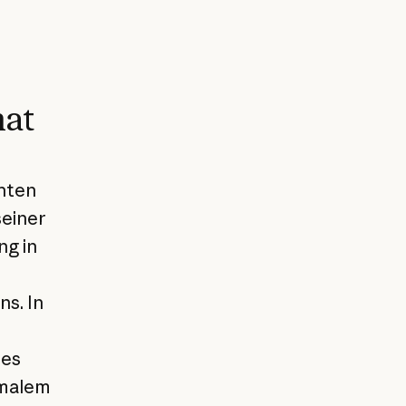
hat
hten
seiner
ng in
s. In
nes
imalem