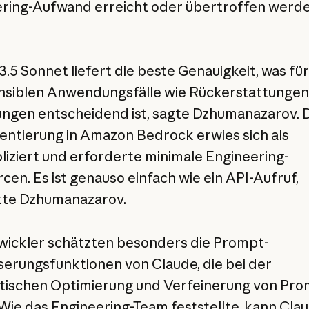
ring-Aufwand erreicht oder übertroffen werd
3.5 Sonnet liefert die beste Genauigkeit, was fü
siblen Anwendungsfälle wie Rückerstattungen
ngen entscheidend ist, sagte Dzhumanazarov. 
ntierung in Amazon Bedrock erwies sich als
iziert und erforderte minimale Engineering-
cen. Es ist genauso einfach wie ein API-Aufruf,
te Dzhumanazarov.
wickler schätzten besonders die Prompt-
erungsfunktionen von Claude, die bei der
ischen Optimierung und Verfeinerung von Pro
 Wie das Engineering-Team feststellte, kann Cla