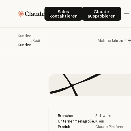
Kodif
tran
Sales kontaktieren
Claude auspro
Sales
Claude
kontaktieren
ausprobieren
mit
Clau
Kunden
/
Kodif
Mehr erfahren
Kunden
Branche:
Software
Unternehmensgröße:
Klein
Produkt:
Claude Platform