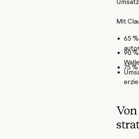
Umsatzq
Mit Cla
65 % 
auto
90 %
Walle
75 % 
Umsa
erzie
Von 
stra