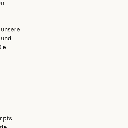
en
r unsere
 und
Die
mpts
ude