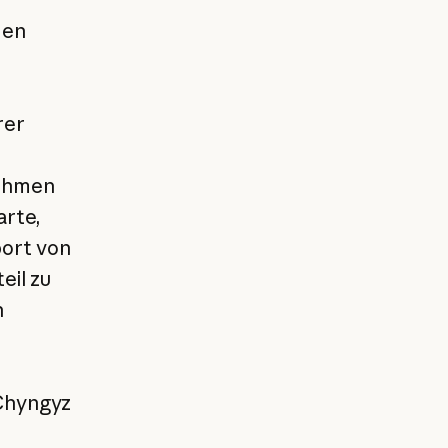
den
rer
nehmen
arte,
port von
eil zu
n
 Chyngyz