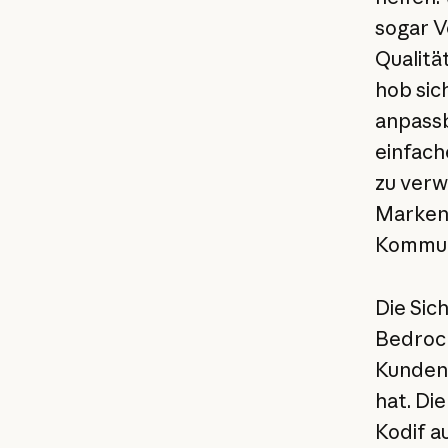
sogar V
Qualitä
hob sic
anpassb
einfach
zu verw
Markena
Kommuni
Die Sic
Bedrock
Kunden 
hat. Di
Kodif a