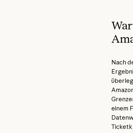
Waru
Ama
Nach d
Ergebni
überleg
Amazon 
Grenzen
einem F
Datenwi
Ticketk