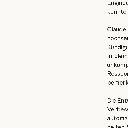
Enginee
konnte.
Claude 
hochsen
Kündigu
Impleme
unkompl
Ressour
bemerk
Die Ent
Verbess
automat
helfen.