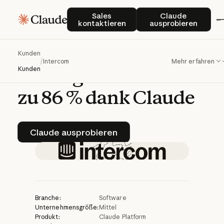
Intercom
bietet
Sales kontaktieren
Claude auspro
Sales
Claude
kontaktieren
ausprobieren
Kundenservice-
Technologie
mit
Kunden
/
Intercom
Mehr erfahren
Lösungsraten
von
bis
Kunden
zu
86
%
dank
Claude
Claude ausprobieren
Claude ausprobieren
Branche:
Software
Unternehmensgröße:
Mittel
Produkt:
Claude Platform