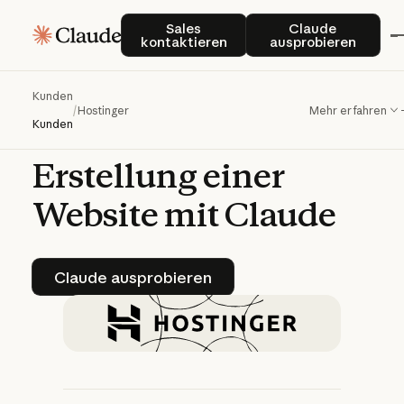
Hostinger
hilft
Sales kontaktieren
Claude auspro
Sales
Claude
kontaktieren
ausprobieren
Benutzern
ohne
technisches
Know-
Kunden
/
Hostinger
Mehr erfahren
How
bei
der
Kunden
Erstellung
einer
Website
mit
Claude
Claude ausprobieren
Claude ausprobieren