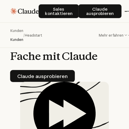
Headstart
Sales kontaktieren
Claude auspro
Sales
Claude
kontaktieren
ausprobieren
beschleunigt
die
Softwareentwicklung
Kunden
/
Headstart
Mehr erfahren
um
das
bis
zu
100-
Kunden
Fache
mit
Claude
Claude ausprobieren
Claude ausprobieren