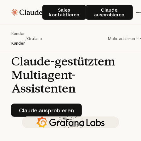
Grafana
Sales kontaktieren
Claude auspro
Sales
Claude
kontaktieren
ausprobieren
transformiert
Observability-
Kunden
/
Grafana
Mehr erfahren
Workflows
mit
Kunden
Claude-gestütztem
Multiagent-
Assistenten
Claude ausprobieren
Claude ausprobieren