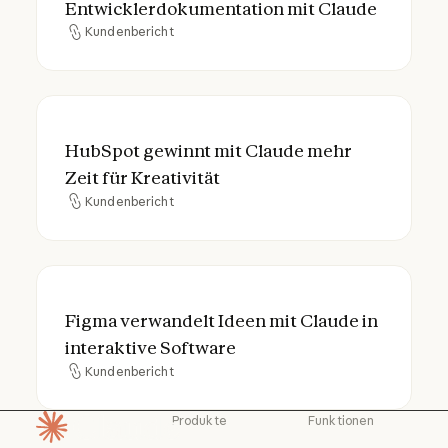
Entwicklerdokumentation mit Claude
Kundenbericht
Kundenbericht
HubSpot gewinnt mit Claude mehr Zeit für 
HubSpot gewinnt mit Claude mehr
Zeit für Kreativität
Kundenbericht
Kundenbericht
Figma verwandelt Ideen mit Claude in inte
Figma verwandelt Ideen mit Claude in
interaktive Software
Kundenbericht
Kundenbericht
Produkte
Funktionen