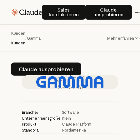
Gamma
hilft
Teams,
Sales kontaktieren
Claude auspro
Sales
Claude
kontaktieren
ausprobieren
professionelle
Präsentationen
mit
Kunden
/
Gamma
Mehr erfahren
Claude
zu
erstellen
Kunden
Claude ausprobieren
Claude ausprobieren
Branche:
Software
Unternehmensgröße:
Klein
Produkt:
Claude Platform
Standort:
Nordamerika