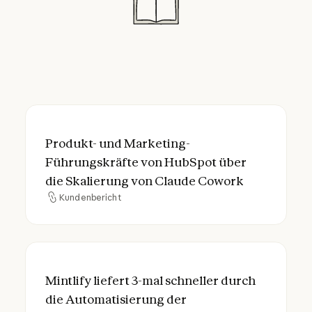
Produkt- und Marketing-Führungskräfte v
Produkt- und Marketing-
Führungskräfte von HubSpot über
die Skalierung von Claude Cowork
Kundenbericht
Kundenbericht
Mintlify liefert 3-mal schneller durch die
Mintlify liefert 3-mal schneller durch
die Automatisierung der