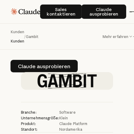
Gambit
Robotics
Sales kontaktieren
Claude auspro
Sales
Claude
kontaktieren
ausprobieren
entwickelt
mit
Claude
einen
Kunden
/
Gambit
Mehr erfahren
Echtzeit-Sous-Chef
Kunden
Claude ausprobieren
Claude ausprobieren
Branche:
Software
Unternehmensgröße:
Klein
Produkt:
Claude Platform
Standort:
Nordamerika