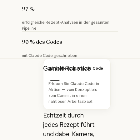
97 %
erfolgreiche Rezept-Analysen in der gesamten
Pipeline
90 % des Codes
mit Claude Code geschrieben
Gambit Robotics
Wir stellen vor: Claude Code
nutzt Claude, um
Erleben Sie Claude Code in
ein KI-Küchengerät
Next
Aktion — vom Konzept bis
zu betreiben, das
zum Commit in einem
nahtlosen Arbeitsablauf.
Hobbyköche in
Echtzeit durch
jedes Rezept führt
und dabei Kamera,