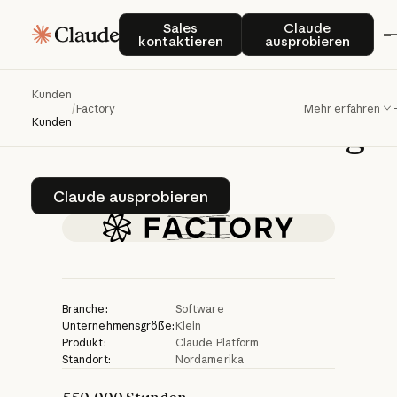
Factory
entwickelt
Sales kontaktieren
Claude auspro
Sales
Claude
kontaktieren
ausprobieren
mit
Claude
Droids
für
die
Kunden
/
Factory
Mehr erfahren
Softwareentwicklung
Kunden
Claude ausprobieren
Claude ausprobieren
Branche:
Software
Unternehmensgröße:
Klein
Produkt:
Claude Platform
Standort:
Nordamerika