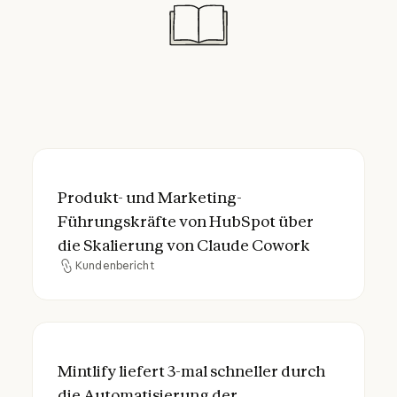
Produkt- und Marketing-Führungskräfte v
Produkt- und Marketing-
Führungskräfte von HubSpot über
die Skalierung von Claude Cowork
Kundenbericht
Kundenbericht
Mintlify liefert 3-mal schneller durch die
Mintlify liefert 3-mal schneller durch
die Automatisierung der