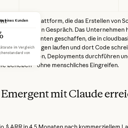
nt
ist eine KI-Plattform, die das Erstellen von 
te eines Kunden
ach macht wie ein Gespräch. Das Unternehmen 
%
e Coding-Agenten geschaffen, die in cloudbas
lungsumgebungen laufen und dort Code schrei
ätsrate im Vergleich
chenstandard von
anken verwalten, Deployments durchführen un
e beheben – ohne menschliches Eingreifen.
Emergent mit Claude errei
io. $ ARR in 4,5 Monaten nach kommerziellem L