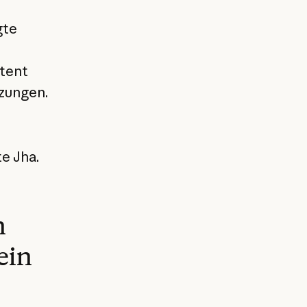
gte
stent
rzungen.
te Jha.
n
ein