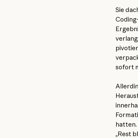
Sie dac
Coding
Ergebni
verlang
pivotie
verpack
sofort 
Allerdi
Heraus
innerha
Formati
hatten.
„Rest bl