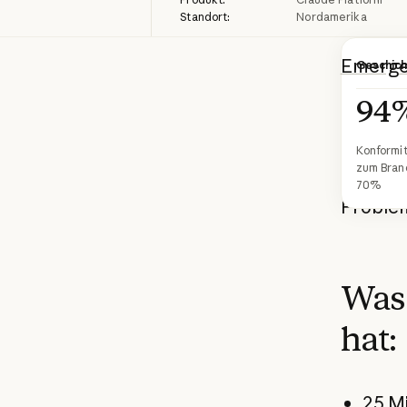
Standort:
Nordamerika
Emerge
Geschich
so einf
94
autonom
Entwick
Konformit
zum Bran
Datenb
70%
Problem
Was 
hat:
25 M