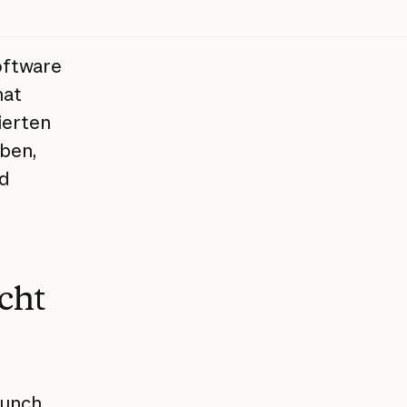
Software
hat
ierten
ben,
d
cht
aunch