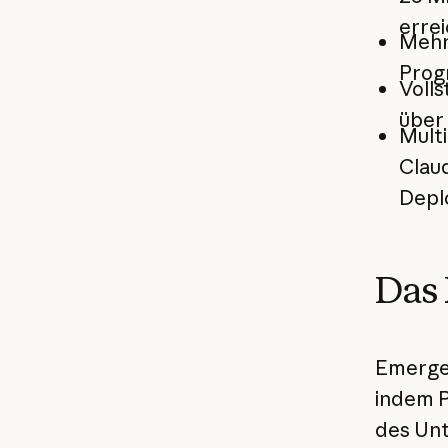
errei
Mehr
Prog
Volls
über 
Multi
Clau
Depl
Das
Emergen
indem P
des Unt