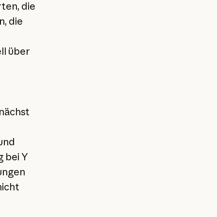
ten, die
, die
ll über
nächst
und
g bei Y
dungen
nicht