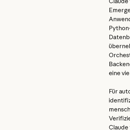
Claude 
Emergen
Anwendu
Python-
Datenb
überneh
Orchest
Backend
eine vi
Für aut
identif
menschl
Verifizi
Claude 