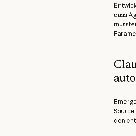
Entwick
dass Ag
mussten
Paramet
Clau
aut
Emergen
Source-
den ent