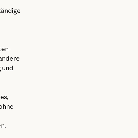
n
tändige
ten-
 andere
g und
es,
 ohne
en.