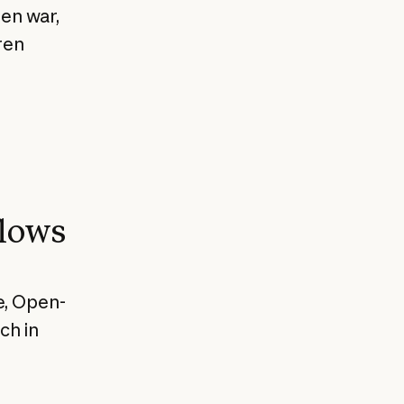
en war,
ren
lows
e, Open-
ch in