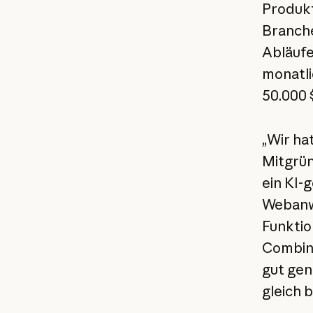
Produkt
Branche
Abläufe
monatli
50.000 
„Wir ha
Mitgrü
ein KI-
Webanw
Funktio
Combina
gut gen
gleich 