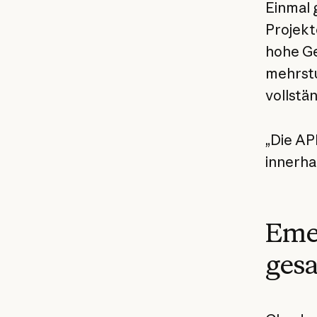
Einmal
Projekt
hohe Ge
mehrstu
vollstä
„Die AP
innerha
Emer
gesa