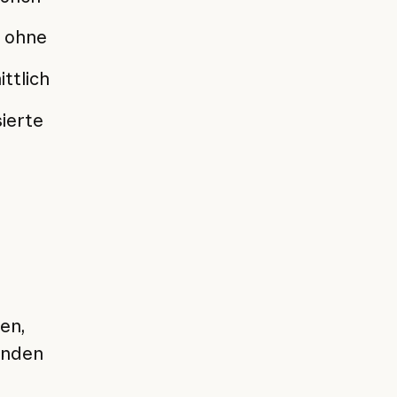
n ohne
ttlich
ierte
en,
unden