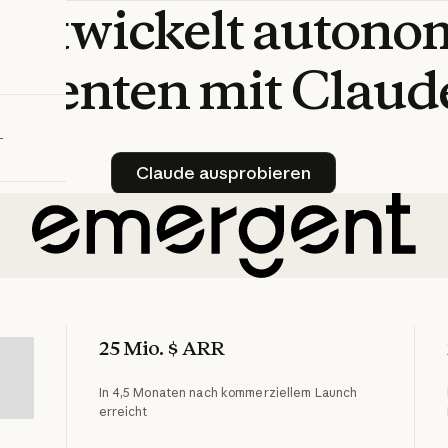
entwickelt
autono
bieren
Agenten
mit
Claud
Claude ausprobieren
Claude ausprobieren
25 Mio. $ ARR
In 4,5 Monaten nach kommerziellem Launch
erreicht