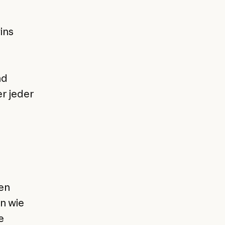
ins
nd
r jeder
en
n wie
e