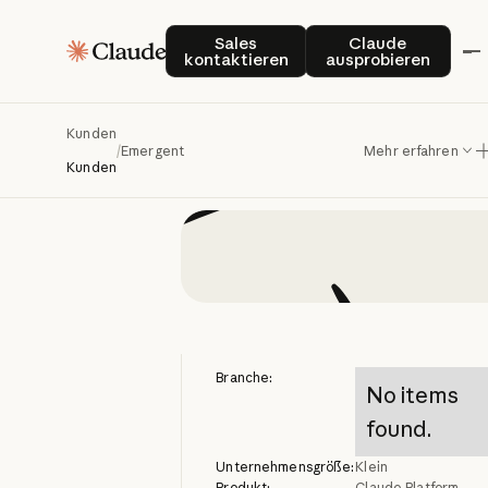
Emergent
Sales kontaktieren
Claude auspro
Sales
Claude
kontaktieren
ausprobieren
Kunden
/
Emergent
Mehr erfahren
Kunden
Branche:
No items
found.
Unternehmensgröße:
Klein
Produkt:
Claude Platform