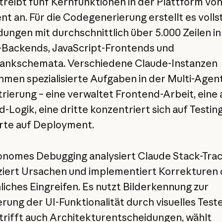
treibt fünf Kernfunktionen in der Plattform vo
t an. Für die Codegenerierung erstellt es volls
ngen mit durchschnittlich über 5.000 Zeilen in
Backends, JavaScript-Frontends und
ankschemata. Verschiedene Claude-Instanzen
men spezialisierte Aufgaben in der Multi-Agen
rierung – eine verwaltet Frontend-Arbeit, eine
-Logik, eine dritte konzentriert sich auf Testin
erte auf Deployment.
onomes Debugging analysiert Claude Stack-Trac
iziert Ursachen und implementiert Korrekturen
iches Eingreifen. Es nutzt Bilderkennung zur
erung der UI-Funktionalität durch visuelles Test
trifft auch Architekturentscheidungen, wählt