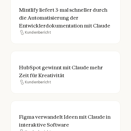
Mintlify liefert 3-mal schneller durch die
Mintlify liefert 3-mal schneller durch
die Automatisierung der
Entwicklerdokumentation mit Claude
Kundenbericht
Kundenbericht
HubSpot gewinnt mit Claude mehr Zeit für 
HubSpot gewinnt mit Claude mehr
Zeit für Kreativität
Kundenbericht
Kundenbericht
Figma verwandelt Ideen mit Claude in inte
Figma verwandelt Ideen mit Claude in
interaktive Software