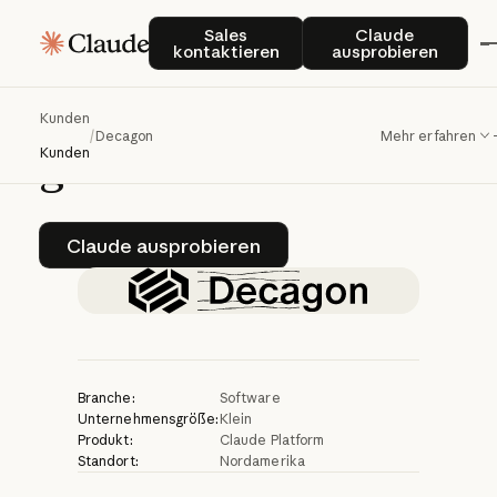
Decagon
bietet
mit
Sales kontaktieren
Claude auspro
Sales
Claude
kontaktieren
ausprobieren
Claude
erstklassigen
Kundendienst
in
Kunden
/
Decagon
Mehr erfahren
großem
Maßstab
Kunden
Claude ausprobieren
Claude ausprobieren
Branche:
Software
Unternehmensgröße:
Klein
Produkt:
Claude Platform
Standort:
Nordamerika