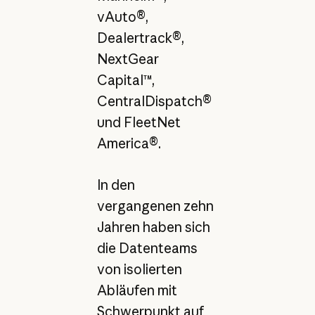
vAuto®,
Dealertrack®,
NextGear
Capital™,
CentralDispatch®
und FleetNet
America®.
In den
vergangenen zehn
Jahren haben sich
die Datenteams
von isolierten
Abläufen mit
Schwerpunkt auf