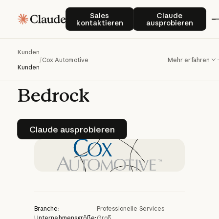
Cox
Automotive
Sales kontaktieren
Claude auspro
Sales
Claude
kontaktieren
ausprobieren
transformiert
den
Autoverkauf
mit
Kunden
/
Cox Automotive
Mehr erfahren
Claude
in
Amazon
Kunden
Bedrock
Claude ausprobieren
Claude ausprobieren
Branche:
Professionelle Services
Unternehmensgröße:
Groß