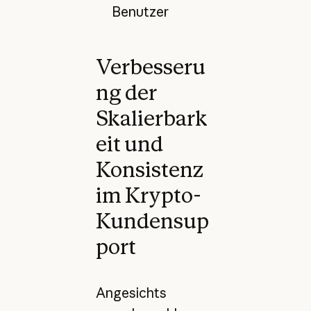
Benutzer
Verbesseru
ng der
Skalierbark
eit und
Konsistenz
im Krypto-
Kundensup
port
Angesichts