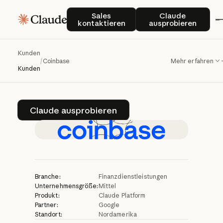
Coinbase
verbessert
Sales kontaktieren
Claude auspro
Sales
Claude
kontaktieren
ausprobieren
Kundensupport
und
betriebliche
Effizienz
Kunden
/
Coinbase
Mehr erfahren
mit
Claude
Kunden
Claude ausprobieren
Claude ausprobieren
Branche:
Finanzdienstleistungen
Unternehmensgröße:
Mittel
Produkt:
Claude Platform
Partner:
Google
Standort:
Nordamerika