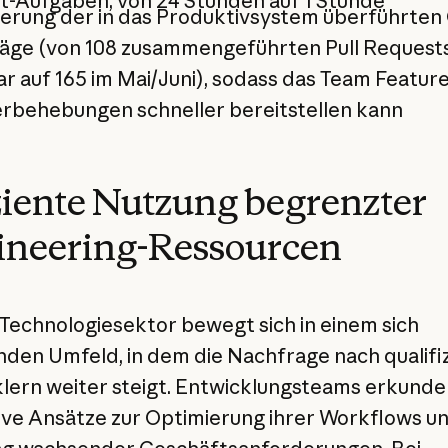
t-Aufgaben, von 24 Stunden auf 1 Stunde
gerung der in das Produktivsystem überführten
räge (von 108 zusammengeführten Pull Request
r auf 165 im Mai/Juni), sodass das Team Featur
erbehebungen schneller bereitstellen kann
ziente Nutzung begrenzter
ineering-Ressourcen
Technologiesektor bewegt sich in einem sich
den Umfeld, in dem die Nachfrage nach qualifi
lern weiter steigt. Entwicklungsteams erkunde
ive Ansätze zur Optimierung ihrer Workflows un