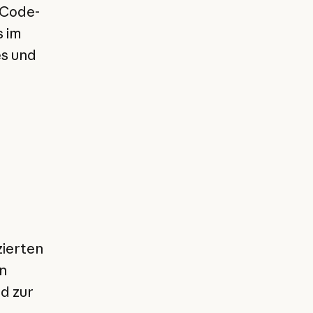
 Code-
s im
es und
zierten
n
d zur