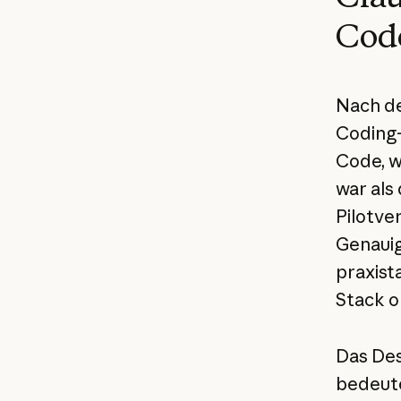
Cod
Nach de
Coding-
Code, w
war als
Pilotve
Genauig
praxist
Stack o
Das Des
bedeute