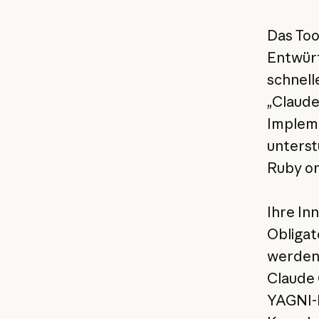
Das Too
Entwürf
schnell
„Claude
Impleme
unterst
Ruby on
Ihre In
Obligat
werden 
Claude 
YAGNI-P