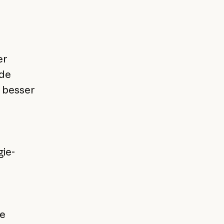
er
ude
h besser
gie-
ie