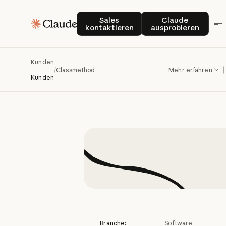
Clas
Sales kontaktieren
Claude auspro
Sales
Claude
kontaktieren
ausprobieren
Entwick
Kunden
/
Classmethod
Mehr erfahren
Kunden
Branche:
Software