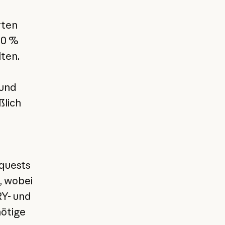
rten
90 %
iten.
 und
ßlich
equests
, wobei
RY- und
ötige