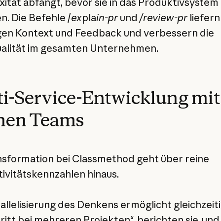
ität abfängt, bevor sie in das Produktivsystem
n. Die Befehle /
ex
pla
in-pr
und
/review-pr
liefern
gen Kontext und Feedback und verbessern die
alität im gesamten Unternehmen.
i-Service-Entwicklung mit
inen Teams
nsformation bei Classmethod geht über reine
ivitätskennzahlen hinaus.
rallelisierung des Denkens ermöglicht gleichzeit
ritt bei mehreren Projekten“, berichten sie, und