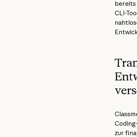
bereits
CLI-Too
nahtlos
Entwic
Tran
Ent
vers
Classme
Coding-
zur fin