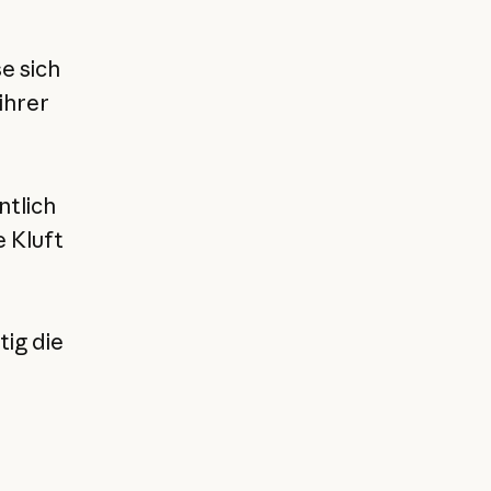
e sich
ihrer
ntlich
e Kluft
tig die