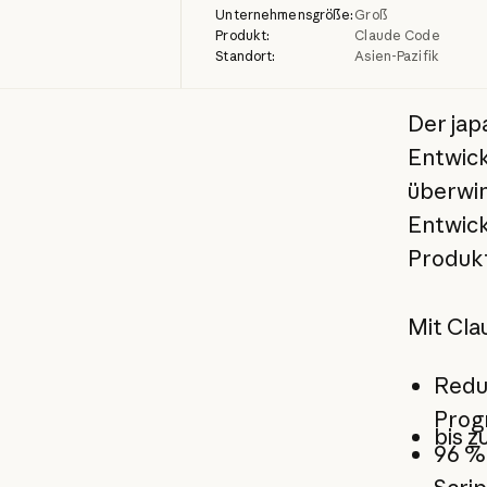
Unternehmensgröße:
Groß
Produkt:
Claude Code
Standort:
Asien-Pazifik
Der jap
Entwick
überwin
Entwick
Produkt
Mit Cla
Redu
Prog
bis 
96 %