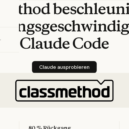
smethod
beschleuni
bieren
lungsgeschwindig
Claude
Code
Claude ausprobieren
Claude ausprobieren
80 % Rückgang