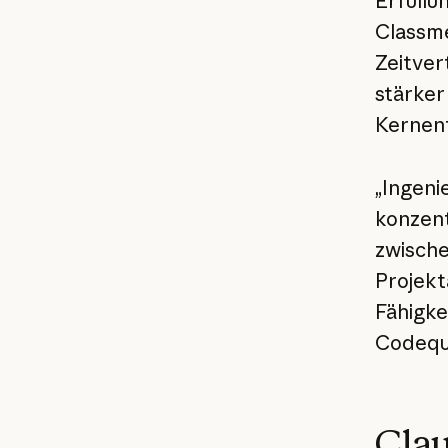
Erfüllu
Classme
Zeitver
stärker
Kernent
„Ingeni
konzent
zwische
Projekt
Fähigke
Codequa
Clau