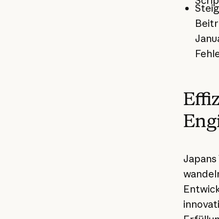
Scrip
Stei
Beit
Janua
Fehl
Effi
Eng
Japans 
wandeln
Entwick
innovat