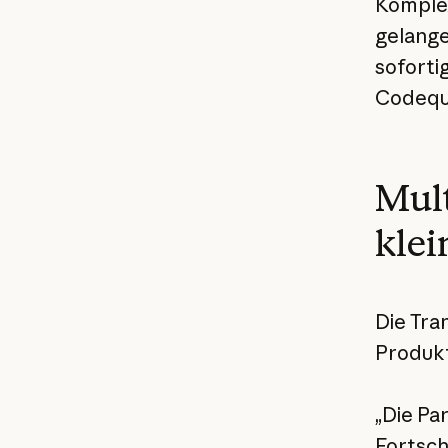
Komplex
gelange
soforti
Codequ
Mult
kle
Die Tra
Produkt
„Die Pa
Fortsch