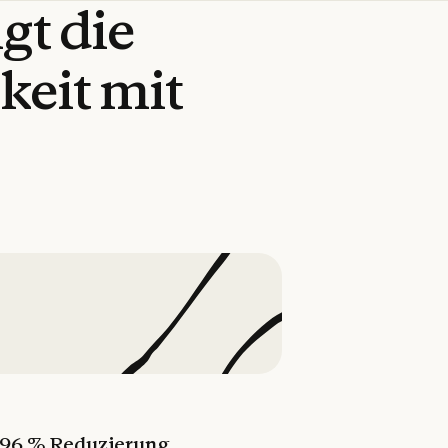
gt
die
keit
mit
96 % Reduzierung