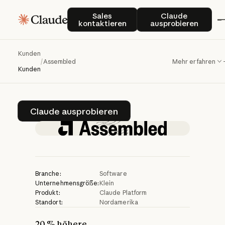
Assembled
Sales kontaktieren
Claude auspro
Sales
Claude
kontaktieren
ausprobieren
transformiert
den
Supportbetrieb
mit
Kunden
/
Assembled
Mehr erfahren
Claude
Kunden
Claude ausprobieren
Claude ausprobieren
Branche:
Software
Unternehmensgröße:
Klein
Produkt:
Claude Platform
Standort:
Nordamerika
20 % höhere