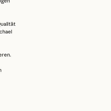
ügen
ualität
ichael
eren.
n