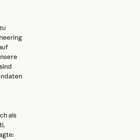
zu
ineering
auf
Unsere
sind
endaten
ch als
i,
agte: