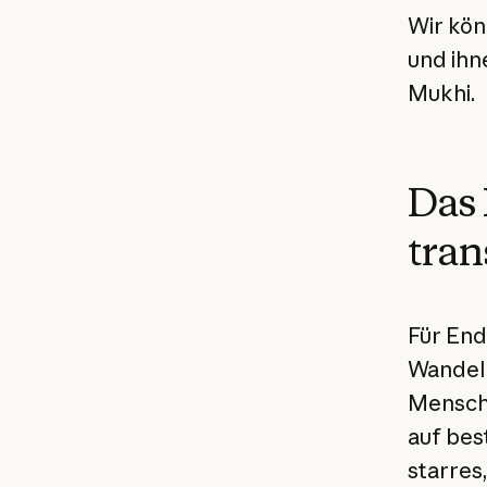
Wir kön
und ihn
Mukhi.
Das
tran
Für End
Wandel 
Mensche
auf bes
starres