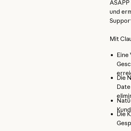
ASAPP n
und erm
Support
Mit Cla
Eine
Gesc
errei
Die N
Date
elimi
Natür
Kund
Die 
Gesp