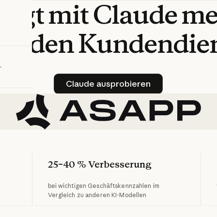
ingt
mit
Claude
me
bieren
in
den
Kundendie
Claude ausprobieren
Claude ausprobieren
25–40 % Verbesserung
bei wichtigen Geschäftskennzahlen im
Vergleich zu anderen KI-Modellen