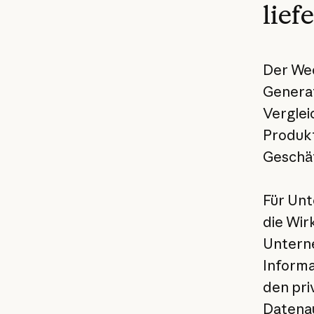
lief
Der Wec
Generat
Verglei
Produkt
Geschäf
Für Unt
die Wir
Unterne
Informa
den pri
Datenau