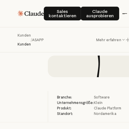
ASAPP
br
Sales kontaktieren
Claude auspro
Sales
Claude
kontaktieren
ausprobieren
KI
Kunden
/
ASAPP
Mehr erfahren
Kunden
Branche:
Software
Unternehmensgröße:
Klein
Produkt:
Claude Platform
Standort:
Nordamerika