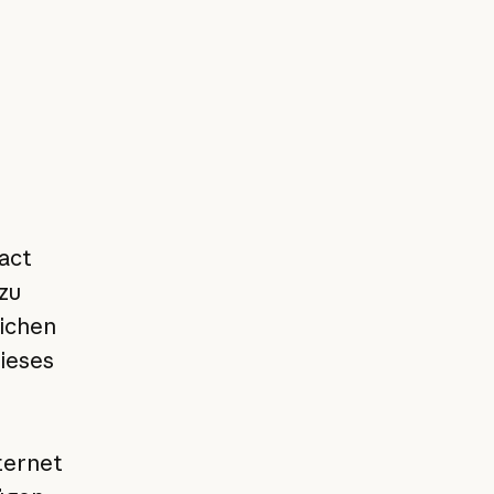
act
zu
lichen
ieses
ternet