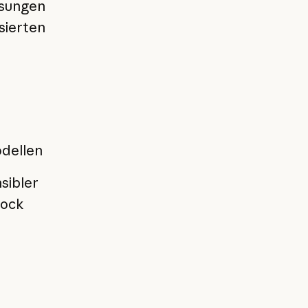
ösungen
sierten
odellen
sibler
rock