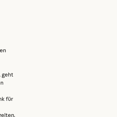
gen
, geht
en
nk für
elten.