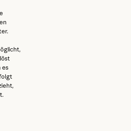
e
men
er.
öglicht,
löst
 es
olgt
ieht,
t.