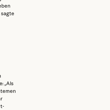
geben
 sagte
n
: „Als
ystemen
hr
t-