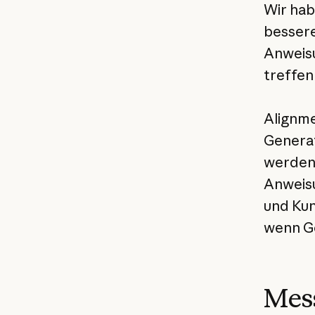
Wir hab
bessere
Anweis
treffen
Alignme
Generat
werden 
Anweisu
und Kun
wenn Ge
Mess