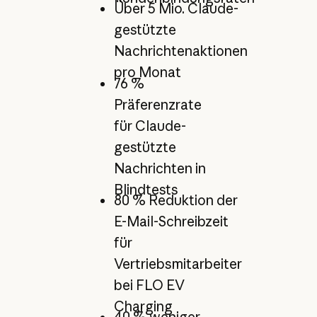
Über 5 Mio. Claude-
gestützte
Nachrichtenaktionen
pro Monat
76 %
Präferenzrate
für Claude-
gestützte
Nachrichten in
Blindtests
80 % Reduktion der
E-Mail-Schreibzeit
für
Vertriebsmitarbeiter
bei FLO EV
Charging