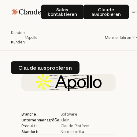
Apollo
beschleunigt
Sales kontaktieren
Claude auspro
Sales
Claude
kontaktieren
ausprobieren
den
Outbound-
Vertrieb
in
großem
Kunden
/
Apollo
Mehr erfahren
Maßstab
mit
Claude
Kunden
Claude ausprobieren
Claude ausprobieren
Branche:
Software
Unternehmensgröße:
Klein
Produkt:
Claude Platform
Standort:
Nordamerika