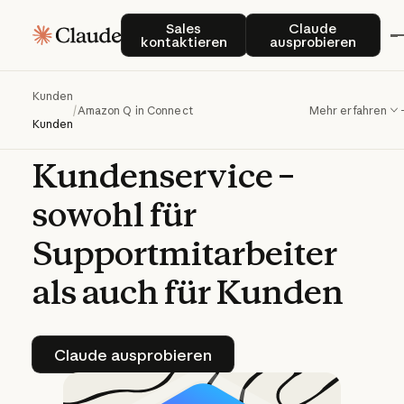
Amazon
Q
in
Sales kontaktieren
Claude auspro
Sales
Claude
kontaktieren
ausprobieren
Connect
transformiert
mit
Kunden
/
Amazon Q in Connect
Mehr erfahren
Claude
den
Kunden
Kundenservice
–
sowohl
für
Supportmitarbeiter
als
auch
für
Kunden
Claude ausprobieren
Claude ausprobieren