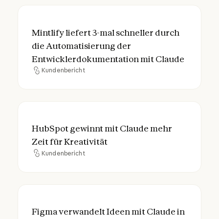
Mintlify liefert 3-mal schneller durch die
Mintlify liefert 3-mal schneller durch
die Automatisierung der
Entwicklerdokumentation mit Claude
Kundenbericht
Kundenbericht
HubSpot gewinnt mit Claude mehr Zeit für 
HubSpot gewinnt mit Claude mehr
Zeit für Kreativität
Kundenbericht
Kundenbericht
Figma verwandelt Ideen mit Claude in inte
Figma verwandelt Ideen mit Claude in