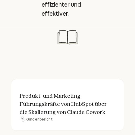
effizienter und
effektiver.
Produkt- und Marketing-Führungskräfte v
Produkt- und Marketing-
Führungskräfte von HubSpot über
die Skalierung von Claude Cowork
Kundenbericht
Kundenbericht