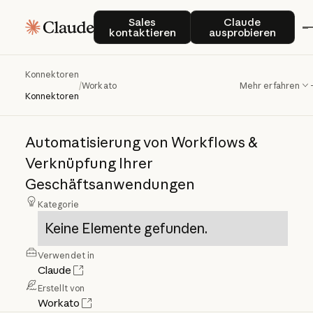
Sales kontaktieren
Claude auspro
Sales
Claude
kontaktieren
ausprobieren
Konnektoren
Workato
/
Workato
Mehr erfahren
Konnektoren
Automatisierung
von
Workflows
&
Verknüpfung
Ihrer
Geschäftsanwendungen
Kategorie
Keine Elemente gefunden.
Verwendet in
Claude
Erstellt von
Workato