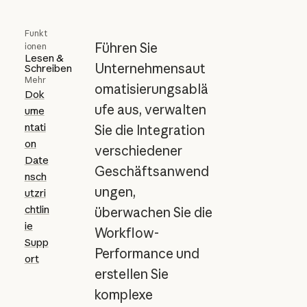
Funkt
Führen Sie
ionen
Lesen &
Unternehmensaut
Schreiben
Mehr
omatisierungsablä
Dok
ufe aus, verwalten
ume
ntati
Sie die Integration
on
verschiedener
Date
Geschäftsanwend
nsch
ungen,
utzri
chtlin
überwachen Sie die
ie
Workflow-
Supp
Performance und
ort
erstellen Sie
komplexe