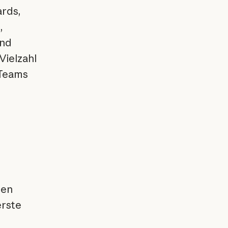
rds,
,
und
Vielzahl
 Teams
ten
erste