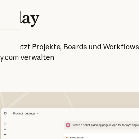
bieren
nday
nnen
jetzt
Projekte,
Boards
und
Workflows
y.com
verwalten