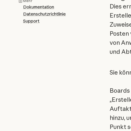
Mehr
Dies er
Dokumentation
Datenschutzrichtlinie
Erstell
Support
Zuweise
Posten 
von Anw
und Abt
Sie kö
Boards 
„Erstell
Auftakt
hinzu, 
Punkt s