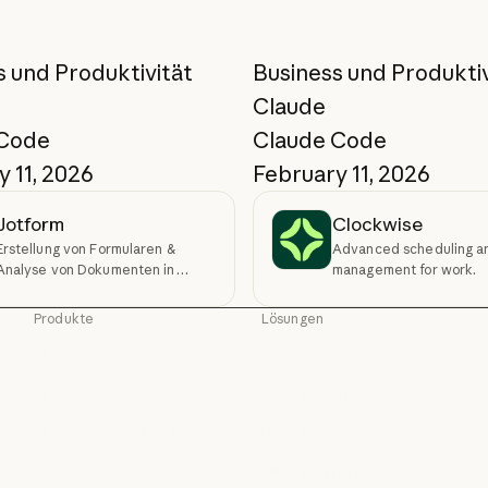
s und Produktivität
Business und Produktiv
Claude
 Code
Claude Code
 11, 2026
February 11, 2026
Jotform
Clockwise
Erstellung von Formularen &
Advanced scheduling a
Analyse von Dokumenten in
management for work.
Claude
Produkte
Lösungen
Claude
KI-Agenten
Claude
KI-Agenten
Claude Code
Code-Modernisierung
Claude Code
Code-Modernisierun
Claude Code for Enterprise
Programmieren
Claude Code for Enterprise
Programmieren
Claude Cowork
Kundensupport