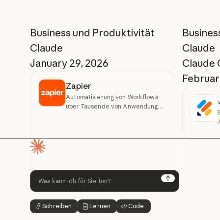
Business und Produktivität
Busines
Claude
Claude
January 29, 2026
Claude
February
Zapier
Automatisierung von Workflows
über Tausende von Anwendungen
hinweg per Konversation
Startseite
Next
Schreiben
Lernen
Code
Schaltflächentext
Schaltflächentext
Schaltflächentext