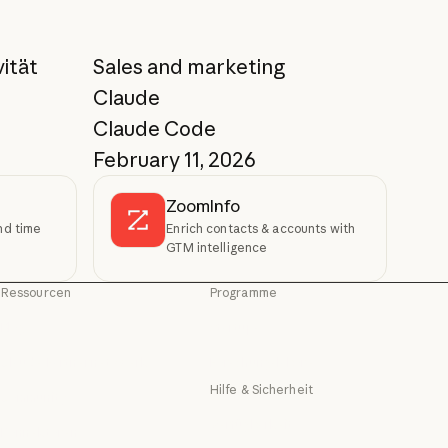
ität
Sales and marketing
Claude
Claude Code
February 11, 2026
ZoomInfo
nd time
Enrich contacts & accounts with
GTM intelligence
Ressourcen
Programme
Blog
Startups
Blog
Startups
Claude Partnernetzwerk
Forschungslabore
g
Claude Partnernetzwerk
Forschungslabore
Hilfe & Sicherheit
Community
Community
Verfügbarkeit
Konnektoren