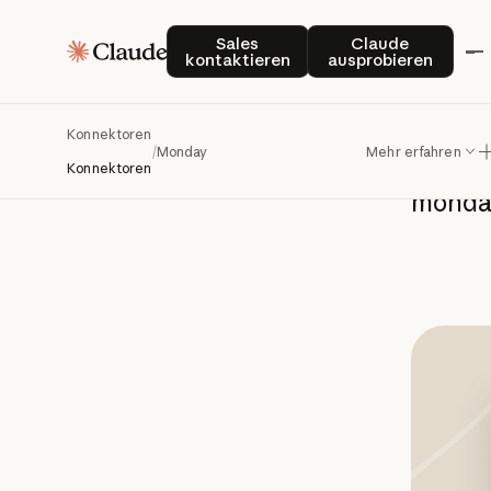
Sales kontaktieren
Claude auspro
Mo
Sales
Claude
kontaktieren
ausprobieren
Konnektoren
/
Monday
Mehr erfahren
Sie
kö
Konnektoren
monda