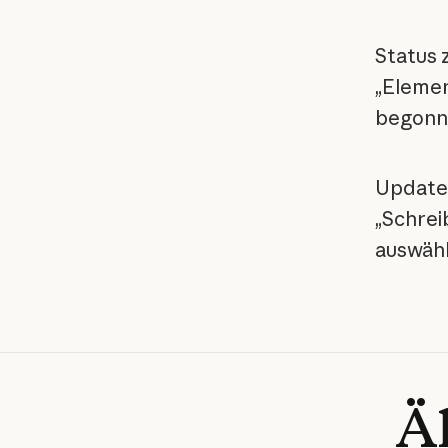
Status z
„Elemen
begonne
Updates
„Schrei
auswähl
Ä