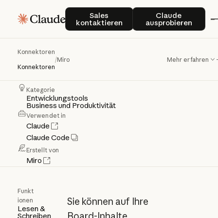
Sales kontaktieren
Claude auspro
Sales
Claude
Miro
kontaktieren
ausprobieren
Konnektoren
Auf
Miro-Boards
zugreifen
und
neue
/
Miro
Mehr erfahren
Konnektoren
Inhalte
auf
diesen
erstellen
Kategorie
Entwicklungstools
Business und Produktivität
Verwendet in
Claude
Claude Code
Erstellt von
Miro
Funkt
Sie können auf Ihre
ionen
Lesen &
Board-Inhalte
Schreiben