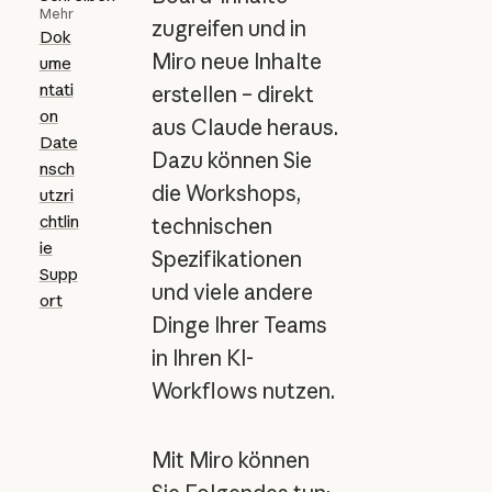
Mehr
zugreifen und in
Dok
Miro neue Inhalte
ume
ntati
erstellen – direkt
on
aus Claude heraus.
Date
Dazu können Sie
nsch
die Workshops,
utzri
chtlin
technischen
ie
Spezifikationen
Supp
und viele andere
ort
Dinge Ihrer Teams
in Ihren KI-
Workflows nutzen.
Mit Miro können