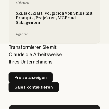
5/3/2026
Skills erklärt: Vergleich von Skills mit
Prompts, Projekten, MCP und
Subagenten
Agenten
Skills erklärt: Vergleich von Skills mit Promp
Transformieren Sie mit
Claude die Arbeitsweise
Ihres Unternehmens
Preise anzeigen
Preise anzeigen
Sales kontaktieren
Sales kontaktieren