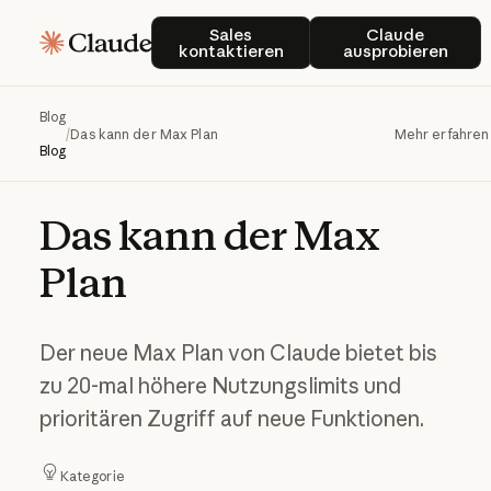
Sales kontaktieren
Claude ausp
Sales
Claude
kontaktieren
ausprobieren
Blog
/
Das kann der Max Plan
Mehr erfahren
Blog
Das
kann
der
Max
Plan
Der neue Max Plan von Claude bietet bis
zu 20-mal höhere Nutzungslimits und
prioritären Zugriff auf neue Funktionen.
Kategorie