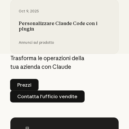
Oct 9, 2025
Personalizzare Claude Code con i
plugin
Annunci sul prodotto
Personalizzare Claude Code con i plugin
Trasforma le operazioni della
tua azienda con Claude
Prezzi
Prezzi
Contatta l'ufficio vendite
Contatta l'ufficio vendite