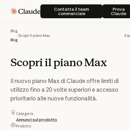
Contatta il team commerciale
Prova
Contatta il team
Prova
commerciale
Claude
Blog
/
Scopri il piano Max
Esp
Blog
Scopri
il
piano
Max
Il nuovo piano Max di Claude offre limiti di
utilizzo fino a 20 volte superiori e accesso
prioritario alle nuove funzionalità.
Categoria
Annunci sul prodotto
Prodotto