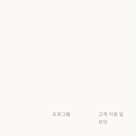
고객 사례
뉴스
Anthropic
AI의 비약적
엔지니어링
성장에 대한
정책
Anthropic 엔지니어링
이벤트
AI의 비약적 성
책임 있는 확장
이벤트
플러그인
정책
플러그인
책임 있는 확장 
Claude 기반
보안 및 규정
Claude 기반
준수
서비스 파트너
보안 및 규정 준
서비스 파트너
투명성
튜토리얼
투명성
튜토리얼
사용 사례
사용 사례
프로그램
고객 지원 및
보안
스타트업
가용성
스타트업