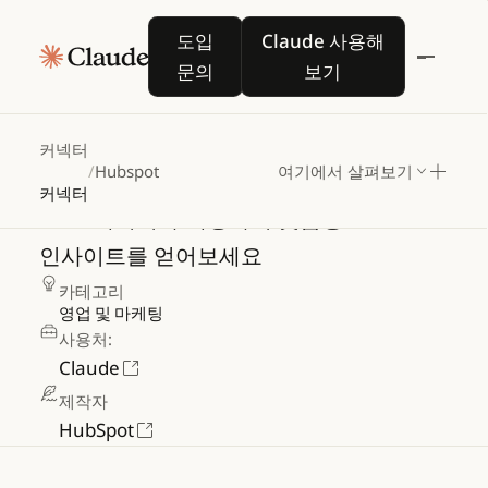
도입 문의
Claude 사용해 보기
도입
Claude 사용해
문의
보기
Hubspot
커넥터
/
Hubspot
여기에서 살펴보기
커넥터
CRM
데이터와
채팅하며
맞춤형
인사이트를
얻어보세요
카테고리
영업 및 마케팅
사용처:
Claude
제작자
HubSpot