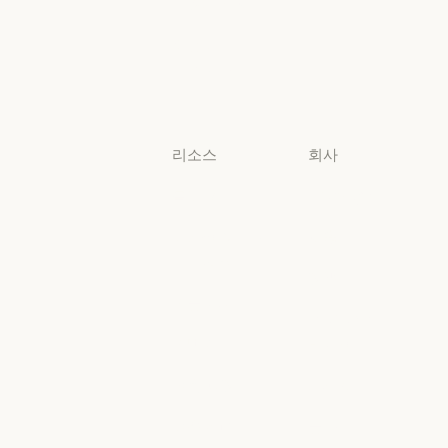
비영리 단체
비영리 단체
소규모
비즈니스
소규모 비즈니스
리소스
회사
블로그
Anthropic
블로그
Anthropic
Claude 파트너
채용
네트워크
채용
정책
Claude 파트너 네트워크
커뮤니티
정책
Economic
커뮤니티
커넥터
Futures
커넥터
Economic Futu
교육 과정
리서치
교육 과정
리서치
고객 사례
뉴스