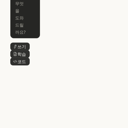
Claude for Ch
Claude for
Claude Code
Claude Code
Microsoft 365
for Enterprise
Claude for Mic
Skills
Claude Code for Enterprise
Claude Cowork
Skills
Claude Cowork
@Claude
쓰기
버튼 텍스트
@Claude
Claude 디자인
학습
버튼 텍스트
Claude 디자인
코드
버튼 텍스트
Claude Science
Claude Science
Claude
Security
Claude Security
앱 다운로드
앱 다운로드
요금제
요금제
로그인
로그인