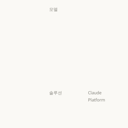
모델
Mythos
Mythos
Fable
Fable
Opus
Opus
Sonnet
Sonnet
Haiku
Haiku
솔루션
Claude
Platform
AI 에이전트
개요
AI 에이전트
코드 현대화
개요
개발자 문서
코드 현대화
코딩