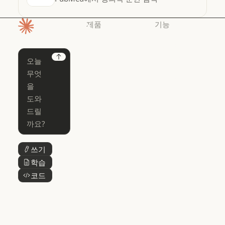
제품
기능
홈페이지
Claude
Claude for
Chrome
Claude
Next
Claude Code
Claude for Ch
Claude for
Claude Code
Claude Code
Microsoft 365
for Enterprise
Claude for Mic
Skills
Claude Code for Enterprise
Claude Cowork
Skills
Claude Cowork
@Claude
쓰기
버튼 텍스트
@Claude
Claude 디자인
학습
버튼 텍스트
Claude 디자인
코드
버튼 텍스트
Claude Science
Claude Science
Claude
Security