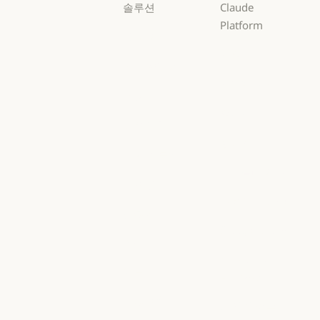
솔루션
Claude
Platform
AI 에이전트
개요
AI 에이전트
코드 현대화
개요
개발자 문서
코드 현대화
코딩
개발자 문서
요금제
코딩
고객 지원
요금제
생태계
고객 지원
사이버 보안
생태계
마켓플레이스
사이버 보안
Enterprise
마켓플레이스
AWS의 Claude
Enterprise
금융 서비스
AWS의 Claude
Google Cloud
금융 서비스
정부
Google Cloud
Microsoft
정부
의료
Foundry
의료
Microsoft Foun
고등교육
지역별 준수
고등교육