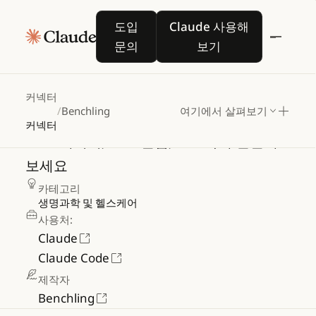
도입 문의
Claude 사용해 보기
도입
Claude 사용해
문의
보기
Benchling
커넥터
/
Benchling
여기에서 살펴보기
커넥터
R&D
데이터,
소스
실험,
노트북에
연결해
보세요
카테고리
생명과학 및 헬스케어
사용처:
Claude
Claude Code
제작자
Benchling