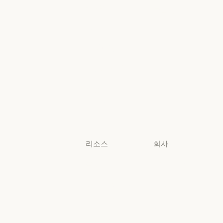
지역별 준수
초·중·고 교사
콘솔 로그인
초·중·고 교사
콘솔 로그인
법무
법무
생명과학
생명과학
비영리 단체
비영리 단체
소규모
비즈니스
소규모 비즈니스
리소스
회사
블로그
Anthropic
블로그
Anthropic
Claude 파트너
채용
네트워크
채용
정책
Claude 파트너 네트워크
커뮤니티
정책