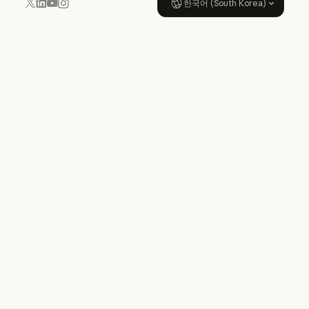
한국어 (South Korea)
YouTube
Instagram
x.com
LinkedIn