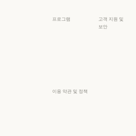
사용 사례
프로그램
고객 지원 및
보안
스타트업
가용성
스타트업
리서치 랩
가용성
서비스 상태
리서치 랩
서비스 상태
고객지원
센터
고객지원 센터
이용 약관 및 정책
개인정보 보호
선택
개인정보처리방침
개인정보처리방침
책임 있는 보안