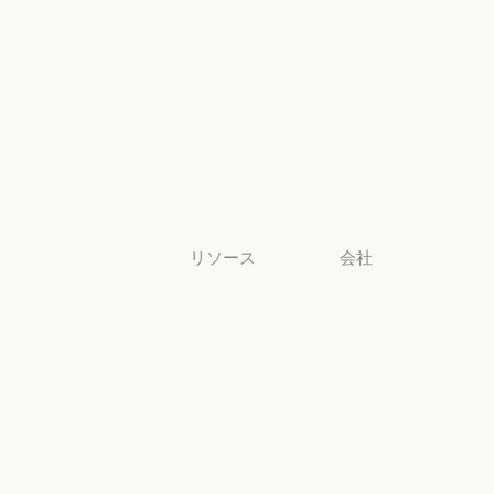
法務
ライフサイエ
ンス
ライフサイエンス
非営利団体
非営利団体
中小企業
中小企業
リソース
会社
ブログ
Anthropic
ブログ
Anthropic
Claude パート
採用情報
ナーネットワ
採用情報
ポリシー
ーク
ポリシー
Claude パートナーネットワー
Economic
コミュニティ
Futures
コミュニティ
コネクタ