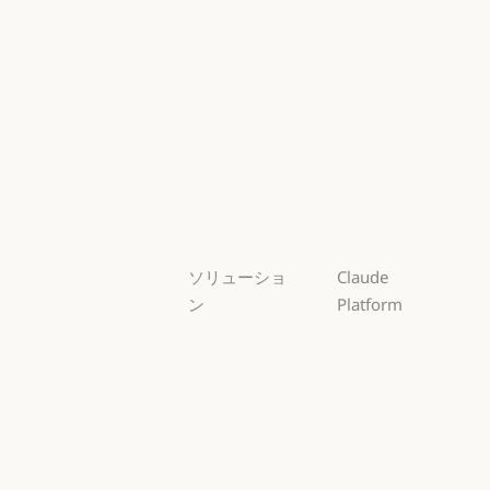
Mythos
Mythos
Fable
Fable
Opus
Opus
Sonnet
Sonnet
Haiku
Haiku
ソリューショ
Claude
ン
Platform
AI エージェン
概要
ト
概要
開発者向けド
AI エージェント
コードの最新
キュメント
化
開発者向けドキ
料金プラン
コードの最新化