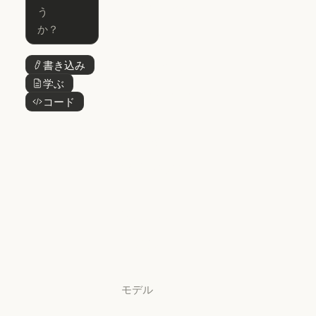
Claude Cowork
Skills
Claude Cowork
@Claude
@Claude
Claude Design
書き込み
ボタンテキスト
Claude Design
学ぶ
ボタンテキスト
Claude Science
コード
ボタンテキスト
Claude Science
Claude
Security
Claude Security
アプリをダウ
ンロード
アプリをダウンロード
料金プラン
料金プラン
ログイン
ログイン
モデル