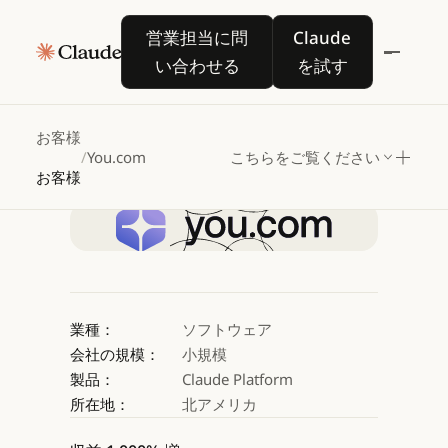
You.com
は
Claude
営業担当に問い合わせる
Claude を試す
営業担当に問
Claude
を活用し、
い合わせる
を試す
検索と生産性を向上
お客様
/
You.com
こちらをご覧ください
Claude を試す
お客様
Claude を試す
業種：
ソフトウェア
会社の規模：
小規模
製品：
Claude Platform
所在地：
北アメリカ