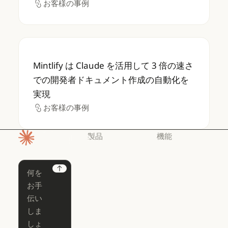
お客様の事例
お客様の事例
Mintlify は Claude を活用して 3 
Mintlify は Claude を活用して 3 倍の速さ
での開発者ドキュメント作成の自動化を
実現
お客様の事例
お客様の事例
製品
機能
ホームページ
Claude
Claude for
Chrome
Claude
Next
Claude Code
Claude for Ch
Claude for
Claude Code
Claude Code
Microsoft 365
for Enterprise
Claude for Mic
Skills
Claude Code for Enterprise