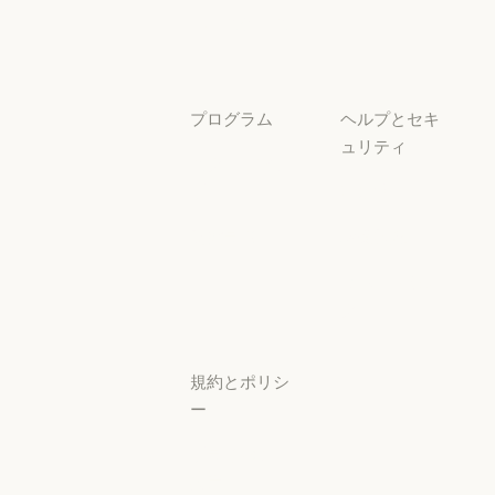
チュートリアル
ユースケース
ユースケース
プログラム
ヘルプとセキ
ュリティ
スタートアッ
プ
可用性
スタートアップ
可用性
研究ラボ
稼働状況
研究ラボ
稼働状況
サポートセン
ター
サポートセンタ
規約とポリシ
ー
プライバシー
設定