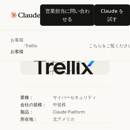
Trellix
が
Claude
in
営業担当に問い合わせる
Claude
営業担当に問い合わ
Claude を
Amazon
Bedrock
で
せる
試す
自律型セキュリティエー
お客様
/
Trellix
こちらをご覧くださ
Claude を試す
お客様
Claude を試す
業種：
サイバーセキュリティ
会社の規模：
中規模
製品：
Claude Platform
所在地：
北アメリカ