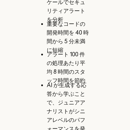
ケールでセキュ
リティアラート
を分析
重要なコードの
開発時間を 40 時
間から 5 分未満
に短縮
アラート 100 件
の処理あたり平
均 8 時間のスタ
ッフ時間を節約
AI が生成する応
答から学ぶこと
で、ジュニアア
ナリストがシニ
アレベルのパフ
ォーマンスを発