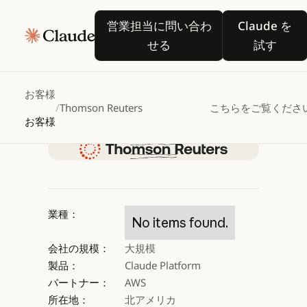
Thomson
Reuters、
営業担当に問い合わせる
Claude
営業担当に問い合わ
Claude を
Claude
in
Amazon
せる
試す
Bedrockを活用して税
お客様
/
Thomson Reuters
こちらをご覧くださ
Claude を試す
お客様
Claude を試す
業種：
No items found.
会社の規模：
大規模
製品：
Claude Platform
パートナー：
AWS
所在地：
北アメリカ