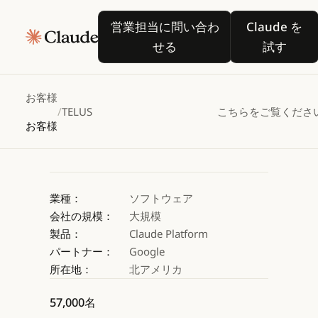
TELUS、
営業担当に問い合わせる
Claude
営業担当に問い合わ
Claude を
Claudeを活用して職
せる
試す
Claude を試す
Claude を試す
お客様
/
TELUS
こちらをご覧くださ
お客様
業種：
ソフトウェア
会社の規模：
大規模
製品：
Claude Platform
パートナー：
Google
所在地：
北アメリカ
57,000名