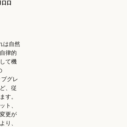
高品
これは自然
自律的
して機
の
ップグレ
ど、従
ます。
ット、
変更が
より、