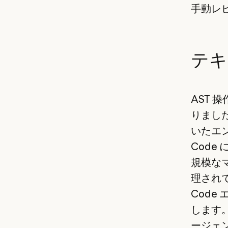
手動レ
テキ
AST
りまし
いたエン
Cod
規模なマ
理されて
Cod
します
ージェン