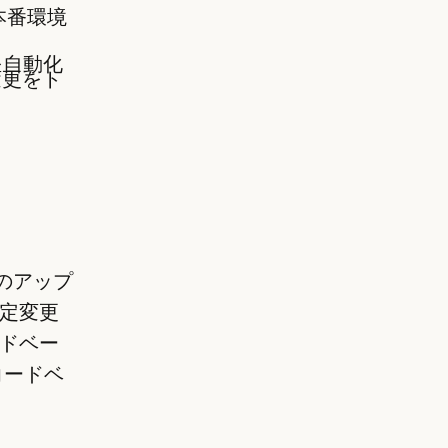
本番環境
を自動化
変更をト
クのアップ
定変更
ドベー
コードベ