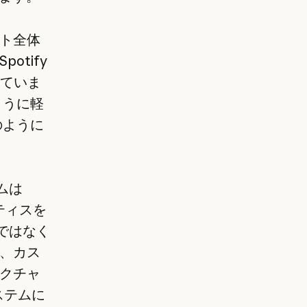
ト全体
tify
べていま
ように軽
のように
ムは
クティスを
発ではなく
、カス
クチャ
ステムに