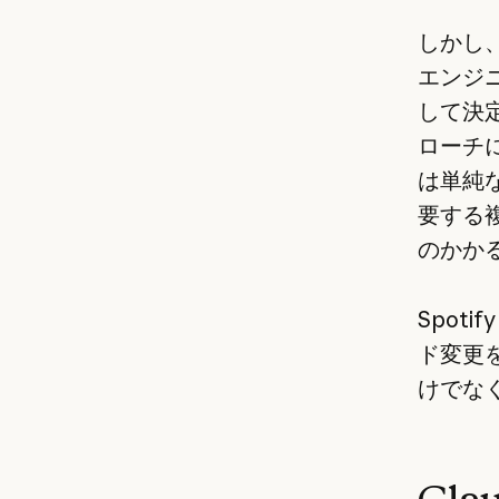
しかし、
エンジ
して決
ローチ
は単純
要する
のかか
Spot
ド変更
けでな