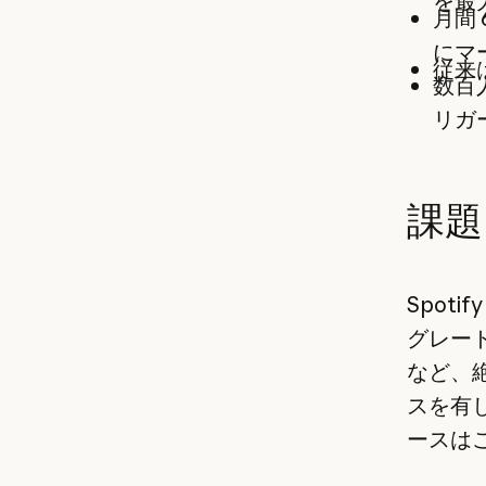
を最大
月間
にマ
従来
数百
リガ
課題
Spot
グレー
など、
スを有
ースは