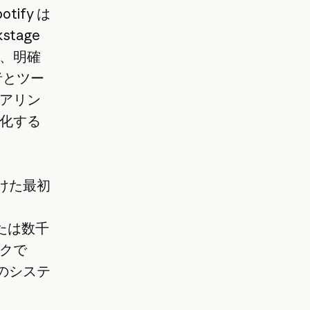
ify は
tage
、明確
者とツー
アリン
化する
向けた最初
または数千
クで
このシステ