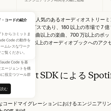
は、世界で最も人気のあるオーディオストリーミ
 Agent SDK でエー
ド・コードの紹介
トを構築する
プションサービスであり、180 以上の市場で 7 億 1,
プトからコミットま
ユーザーに 1 億曲以上の楽曲、700 万以上のポ
ude Code の動作を
イトル、35 万冊以上のオーディオブックへのアク
シームレスなワーク
います。
でご覧ください。
 Agent SDK は、開
aude Code を基
なエージェントを構
ude Agent SDK による Spoti
のに役立つツール群
を読む
詳細を読む
なコードマイグレーションにおけるエンジニアリ