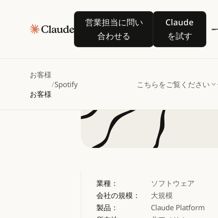
Spo
営業担当に問い合わせる
Claude を
営業担当に問い
Claude
でマイ
合わせる
を試す
お客様
/
Spotify
こちらをご覧ください
お客様
業種：
ソフトウェア
会社の規模：
大規模
製品：
Claude Platform