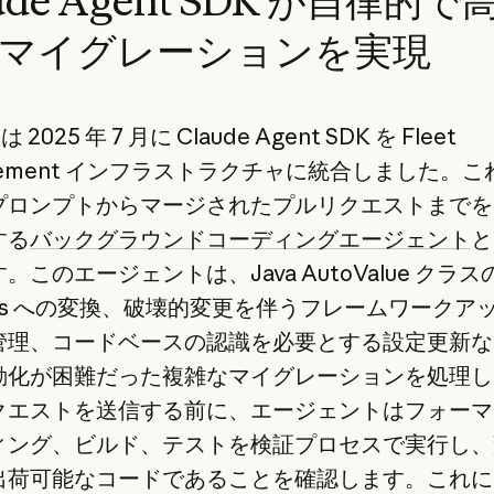
ude Agent SDK が自律的で
マイグレーションを実現
y は 2025 年 7 月に Claude Agent SDK を Fleet
gement インフラストラクチャに統合しました。
プロンプトからマージされたプルリクエストまでを
する
バックグラウンドコーディングエージェント
と
。このエージェントは、Java AutoValue クラス
rds への変換、破壊的変更を伴うフレームワークア
管理、コードベースの認識を必要とする設定更新な
動化が困難だった複雑なマイグレーションを処理し
クエストを送信する前に、エージェントはフォーマ
ィング、ビルド、テストを検証プロセスで実行し、
出荷可能なコードであることを確認します。これに