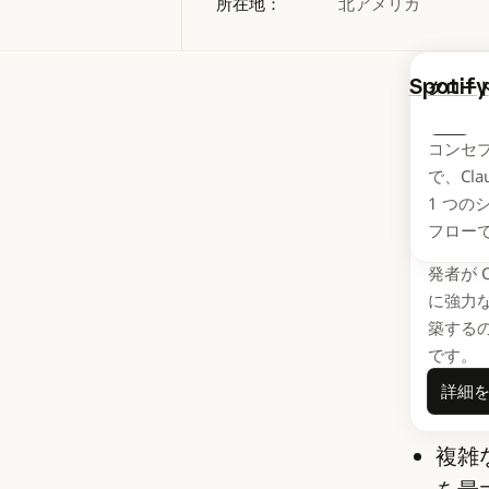
所在地：
北アメリカ
Spotify
Claude
クロー
ジェン
ブスクリ
コンセ
人以上の
Next
で、Cla
ストタ
1 つの
供して
フロー
Claude
発者が Cl
に強力
Cla
築する
です。
成果
詳細
複雑