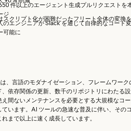
 90% 削減
 650 件以上のエージェント生成プルリクエストを
ージ
はスクリプト化が困難だったフリート全体の変換
人のエンジニアが Slack を通じて自律的なコード
ー可能に
ify は、言語のモダナイゼーション、フレームワー
ド、依存関係の更新、数千のリポジトリにわたる設
絶え間ないメンテナンスを必要とする大規模なコー
しています。AI ツールの急速な普及に伴い、その
これまで以上に速く成長しています。