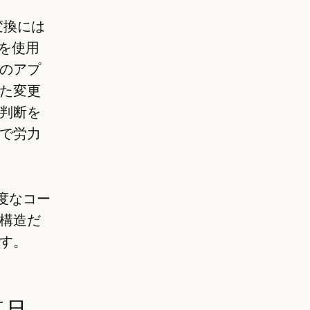
各変換には
を使用
のアプ
た変更
判断を
で労力
高度なコー
構造だ
す。