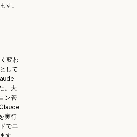
ます。
きく変わ
として
ude
た。大
ジョン管
laude
を実行
ドでエ
します。