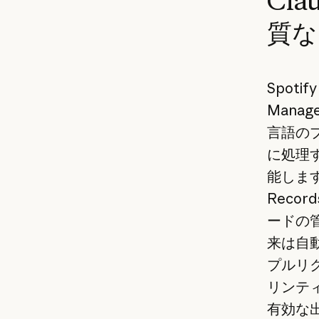
Cla
質な
Spotif
Mana
言語の
に処理
能します
Reco
ードの
来は自
プルリ
リンテ
有効な