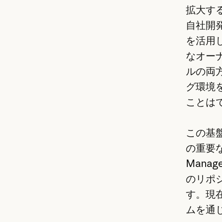
拡大する
自社開発
を活用
なオーナ
ルの両
グ環境
ことは
この基盤
の重要な
Mana
のリポ
す。現在
ムを通