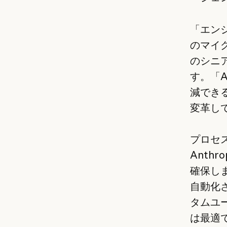
「エン
のマイグ
のシニア
す。「
減でき
変革し
プロセス
Anthr
確保しま
自動化
タムユ
は最適で