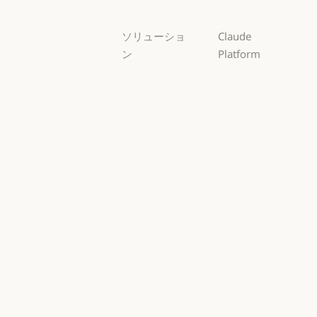
ソリューショ
Claude
ン
Platform
AI エージェン
概要
ト
概要
開発者向けド
AI エージェント
コードの最新
キュメント
化
開発者向けドキ
料金プラン
コードの最新化
コーディング
料金プラン
エコシステム
コーディング
カスタマーサ
エコシステム
Marketplace
ポート
Marketplace
カスタマーサポート
AWS 上の
サイバーセキ
Claude
ュリティ
AWS 上の Clau
サイバーセキュリティ
Google Cloud
Enterprise
Google Cloud