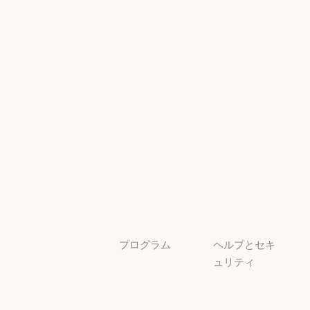
イベント
Scaling Policy
イベント
Responsible Sca
プラグイン
セキュリティ
とコンプライ
プラグイン
Claude を活用
アンス
Claude を活用
セキュリティと
サービスパー
透明性
トナー
透明性
サービスパートナー
チュートリア
ル
チュートリアル
ユースケース
ユースケース
プログラム
ヘルプとセキ
ュリティ
スタートアッ
プ
可用性
スタートアップ
可用性