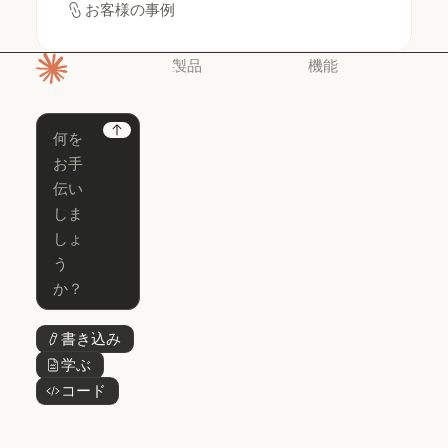
お客様の事例
お客様の事例
製品
機能
ホームページ
Claude
Claude for
Chrome
Claude
Next
Claude Code
Claude for Ch
Claude for
Claude Code
Claude Code
Microsoft 365
for Enterprise
Claude for Mic
Skills
Claude Code for Enterprise
Claude Cowork
Skills
Claude Cowork
@Claude
@Claude
Claude Design
書き込み
ボタンテキスト
Claude Design
学ぶ
ボタンテキスト
Claude Science
コード
ボタンテキスト
Claude Science
Claude
Security