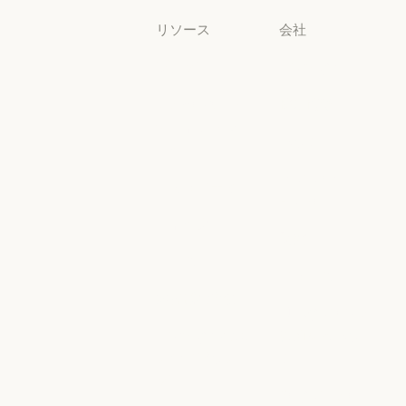
リソース
会社
ブログ
Anthropic
ブログ
Anthropic
Claude パート
採用情報
ナーネットワ
採用情報
ポリシー
ーク
ポリシー
Claude パートナーネットワー
Economic
コミュニティ
Futures
コミュニティ
コネクタ
Economic Futu
研究
コネクタ
コース
研究
ニュース
コース
お客様の事例
ニュース
AI Exponential
お客様の事例
Anthropic のエ
に関するポリ
ンジニアリン
シー
グ
AI Exponent
Responsible
Anthropic のエンジニアリング