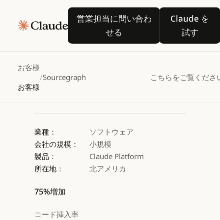
Sourcegraph、
営業担当に問い合わせる
Claude
営業担当に問い合わ
Claude を
Claudeを活用してA
せる
試す
Claude を試す
Claude を試す
お客様
/
Sourcegraph
こちらをご覧くださ
お客様
業種：
ソフトウェア
会社の規模：
小規模
製品：
Claude Platform
所在地：
北アメリカ
75%増加
コード挿入率