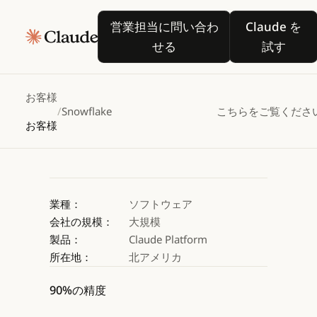
Snowflake、
営業担当に問い合わせる
Claude
営業担当に問い合わ
Claude を
Claudeを活用して企
せる
試す
Claude を試す
Claude を試す
お客様
/
Snowflake
こちらをご覧くださ
お客様
業種：
ソフトウェア
会社の規模：
大規模
製品：
Claude Platform
所在地：
北アメリカ
90%の精度