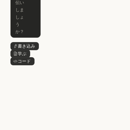
Claude Code
Microsoft 365
for Enterprise
Claude for Mic
Skills
Claude Code for Enterprise
Claude Cowork
Skills
Claude Cowork
@Claude
@Claude
Claude Design
書き込み
ボタンテキスト
Claude Design
学ぶ
ボタンテキスト
Claude Science
コード
ボタンテキスト
Claude Science
Claude
Security
Claude Security
アプリをダウ
ンロード
アプリをダウンロード
料金プラン
料金プラン
ログイン
ログイン