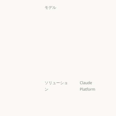
モデル
Mythos
Mythos
Fable
Fable
Opus
Opus
Sonnet
Sonnet
Haiku
Haiku
ソリューショ
Claude
ン
Platform
AI エージェン
概要
ト
概要
開発者向けド
AI エージェント