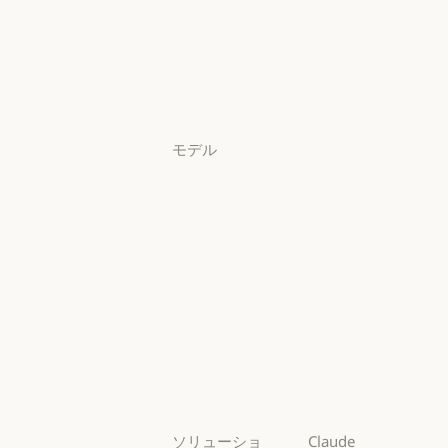
ンロード
アプリをダウンロード
料金プラン
料金プラン
ログイン
ログイン
モデル
Mythos
Mythos
Fable
Fable
Opus
Opus
Sonnet
Sonnet
Haiku
Haiku
ソリューショ
Claude