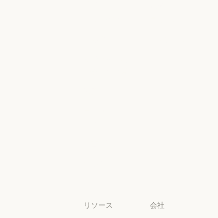
Microsoft Foun
地域別コンプ
政府
ヘルスケア
ライアンス
ヘルスケア
地域別コンプラ
高等教育
コンソールロ
グイン
高等教育
幼稚園から高
コンソールログ
校までの教員
幼稚園から高校までの教員
法務
法務
ライフサイエ
ンス
ライフサイエンス
非営利団体
非営利団体
中小企業
中小企業
リソース
会社