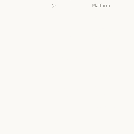
ン
Platform
AI エージェン
概要
ト
概要
開発者向けド
AI エージェント
コードの最新
キュメント
化
開発者向けドキ
料金プラン
コードの最新化
コーディング
料金プラン
エコシステム
コーディング
カスタマーサ
エコシステム
Marketplace
ポート
Marketplace
カスタマーサポート
AWS 上の
サイバーセキ
Claude
ュリティ
AWS 上の Clau
サイバーセキュリティ
Google Cloud
Enterprise
Google Cloud
Enterprise
Microsoft
金融サービス
Foundry
金融サービス
政府