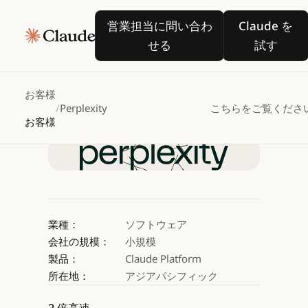
Perplexity
が
Claude
営業担当に問い合わせる
Claude
営業担当に問い合わ
Claude を
で
せる
試す
事実に基づく関連性の高
お客様
/
Perplexity
こちらをご覧くださ
Claude を試す
お客様
Claude を試す
業種：
ソフトウェア
会社の規模：
小規模
製品：
Claude Platform
所在地：
アジアパシフィック
2 倍高速