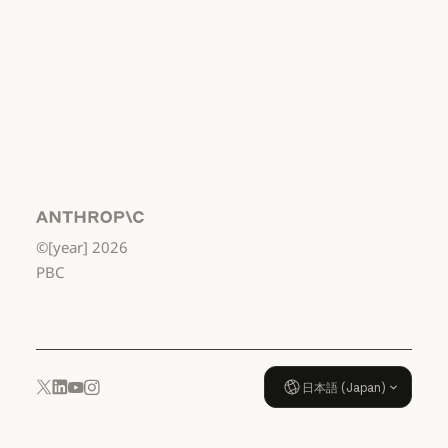
利用規約：消費者
利用規約：米
国 幼稚園年長
から高校3年生
まで
利用規約：米国 幼稚園年長から
データ処理契
約：米国 幼稚
園年長から高
校3年生まで
Anthropic
©[year]
2026
データ処理契約：米国 幼稚園年
使用ポリシー
PBC
使用ポリシー
日本語 (Japan)
YouTube
Instagram
x.com
LinkedIn