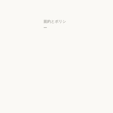
ター
サポートセンタ
規約とポリシ
ー
プライバシー
設定
プライバシー
ポリシー
プライバシーポリシー
責任ある開示
ポリシー
責任ある開示ポリシー
利用規約：商
用
利用規約：商用
利用規約：消
費者