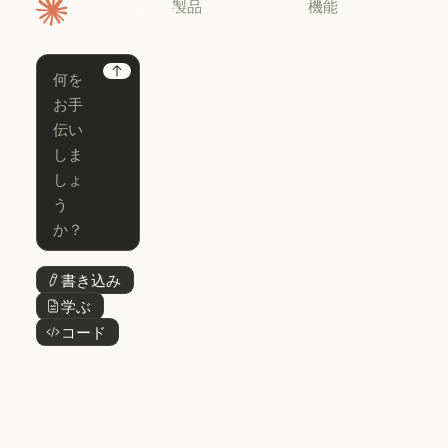
製品
機能
ホームページ
Claude
Claude for
Chrome
Claude
Next
Claude Code
Claude for Ch
Claude for
Claude Code
Claude Code
Microsoft 365
for Enterprise
Claude for Mic
Skills
Claude Code for Enterprise
Claude Cowork
Skills
Claude Cowork
@Claude
@Claude
Claude Design
書き込み
ボタンテキスト
Claude Design
学ぶ
ボタンテキスト
Claude Science
コード
ボタンテキスト
Claude Science
Claude
Security
Claude Security
アプリをダウ