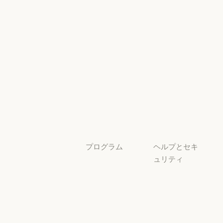
とコンプライ
プラグイン
Claude を活用
アンス
Claude を活用
セキュリティと
サービスパー
透明性
トナー
透明性
サービスパートナー
チュートリア
ル
チュートリアル
ユースケース
ユースケース
プログラム
ヘルプとセキ
ュリティ
スタートアッ
プ
可用性
スタートアップ
可用性
研究ラボ
稼働状況
研究ラボ
稼働状況
サポートセン