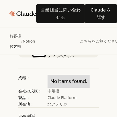
Notion、
営業担当に問い合わせる
Claude
営業担当に問い合わ
Claude を
Claudeを活用してよ
せる
試す
Claude を試す
Claude を試す
お客様
/
Notion
こちらをご覧くださ
お客様
業種：
No items found.
会社の規模：
中規模
製品：
Claude Platform
所在地：
北アメリカ
35%削減