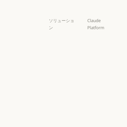
Haiku
ソリューショ
Claude
ン
Platform
AI エージェン
概要
ト
概要
開発者向けド
AI エージェント
コードの最新
キュメント
化
開発者向けドキ
料金プラン
コードの最新化
コーディング
料金プラン
エコシステム
コーディング
カスタマーサ
エコシステム
Marketplace
ポート
Marketplace
カスタマーサポート
AWS 上の
サイバーセキ
Claude
ュリティ
AWS 上の Clau
サイバーセキュリティ
Google Cloud
Enterprise