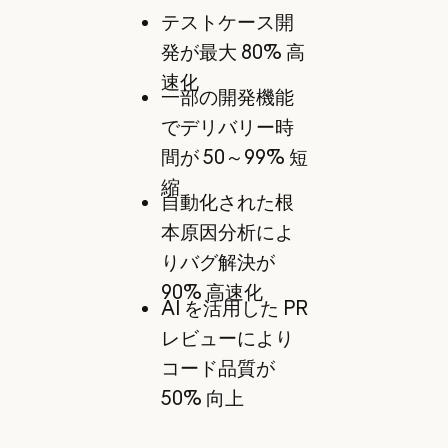
テストケース開
発が最大 80% 高
速化
一部の開発機能
でデリバリー時
間が 50～99% 短
縮
自動化された根
本原因分析によ
りバグ解決が
90% 高速化
AI を活用した PR
レビューにより
コード品質が
50% 向上