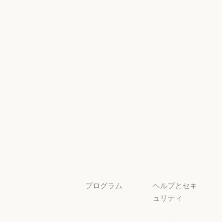
Responsible
Anthropic のエンジニアリング
イベント
Scaling Policy
イベント
Responsible Sca
プラグイン
セキュリティ
とコンプライ
プラグイン
Claude を活用
アンス
Claude を活用
セキュリティと
サービスパー
透明性
トナー
透明性
サービスパートナー
チュートリア
ル
チュートリアル
ユースケース
ユースケース
プログラム
ヘルプとセキ
ュリティ
スタートアッ
プ
可用性