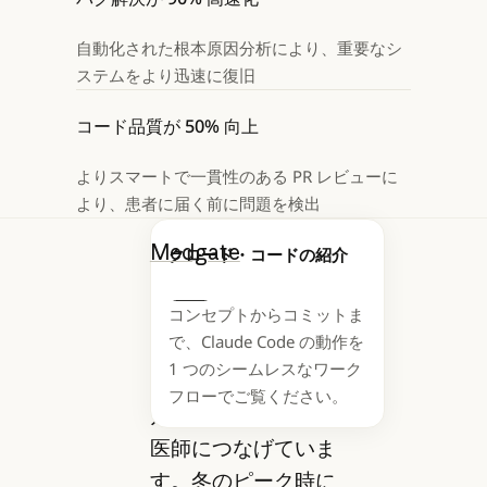
自動化された根本原因分析により、重要なシ
ステムをより迅速に復旧
コード品質が 50% 向上
よりスマートで一貫性のある PR レビューに
より、患者に届く前に問題を検出
Medgate
は、ヨー
クロード・コードの紹介
ロッパ最大級の遠隔
コンセプトからコミットま
医療プロバイダーの
Next
で、Claude Code の動作を
一つであり、スイス
1 つのシームレスなワーク
とドイツ全域で 250
フローでご覧ください。
万人の患者を遠隔で
医師につなげていま
す。冬のピーク時に