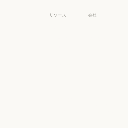
リソース
会社
ブログ
Anthropic
ブログ
Anthropic
Claude パート
採用情報
ナーネットワ
採用情報
ポリシー
ーク
ポリシー
Claude パートナーネットワー
Economic
コミュニティ
Futures
コミュニティ
コネクタ
Economic Futu
研究
コネクタ
コース
研究
ニュース
コース
お客様の事例
ニュース
AI Exponential
お客様の事例
Anthropic のエ
に関するポリ
ンジニアリン
シー
グ
AI Exponent