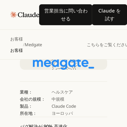
Medgate
が
Claude
営業担当に問い合わせる
Claude
営業担当に問い合わ
Claude を
Code
せる
試す
でヘルスケアイノベーシ
お客様
/
Medgate
こちらをご覧くださ
Claude を試す
お客様
Claude を試す
業種：
ヘルスケア
会社の規模：
中規模
製品：
Claude Code
所在地：
ヨーロッパ
バグ解決が 90% 高速化