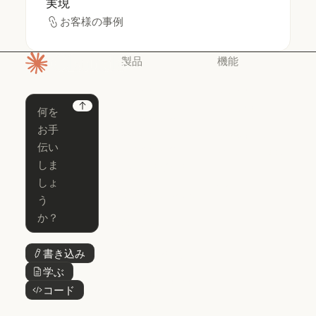
実現
お客様の事例
お客様の事例
製品
機能
ホームページ
Claude
Claude for
Chrome
Claude
Next
Claude Code
Claude for Ch
Claude for
Claude Code
Claude Code
Microsoft 365
for Enterprise
Claude for Mic
Skills
Claude Code for Enterprise
Claude Cowork
Skills
Claude Cowork
@Claude
@Claude
Claude Design
書き込み
ボタンテキスト
Claude Design
学ぶ
ボタンテキスト
Claude Science
コード
ボタンテキスト
Claude Science
Claude