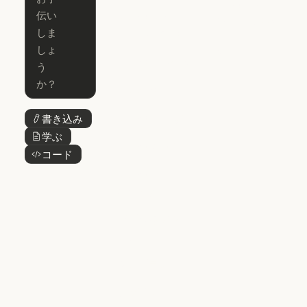
Claude for
Claude Code
Claude Code
Microsoft 365
for Enterprise
Claude for Mic
Skills
Claude Code for Enterprise
Claude Cowork
Skills
Claude Cowork
@Claude
@Claude
Claude Design
書き込み
ボタンテキスト
Claude Design
学ぶ
ボタンテキスト
Claude Science
コード
ボタンテキスト
Claude Science
Claude
Security
Claude Security
アプリをダウ
ンロード
アプリをダウンロード
料金プラン
料金プラン
ログイン