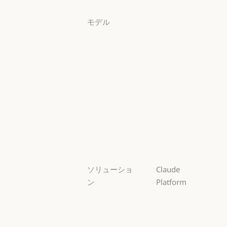
ログイン
モデル
Mythos
Mythos
Fable
Fable
Opus
Opus
Sonnet
Sonnet
Haiku
Haiku
ソリューショ
Claude
ン
Platform
AI エージェン
概要
ト
概要
開発者向けド