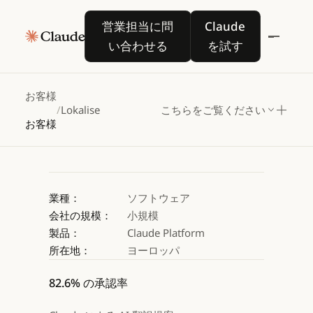
Lokalise
が
Claude
営業担当に問い合わせる
Claude を試す
営業担当に問
Claude
で翻訳品質を向上
い合わせる
を試す
Claude を試す
Claude を試す
お客様
/
Lokalise
こちらをご覧ください
お客様
業種：
ソフトウェア
会社の規模：
小規模
製品：
Claude Platform
所在地：
ヨーロッパ
82.6% の承認率