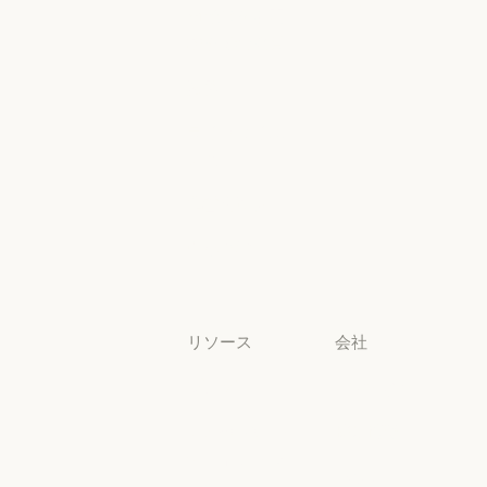
高等教育
幼稚園から高
コンソールログ
校までの教員
幼稚園から高校までの教員
法務
法務
ライフサイエ
ンス
ライフサイエンス
非営利団体
非営利団体
中小企業
中小企業
リソース
会社
ブログ
Anthropic
ブログ
Anthropic
Claude パート
採用情報
ナーネットワ
採用情報
ポリシー
ーク