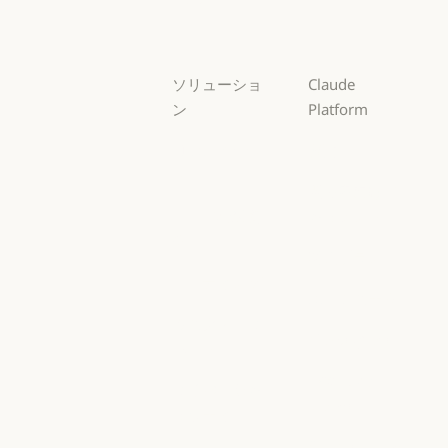
Haiku
ソリューショ
Claude
ン
Platform
AI エージェン
概要
ト
概要
開発者向けド
AI エージェント
コードの最新
キュメント
化
開発者向けドキ
料金プラン
コードの最新化
コーディング
料金プラン
エコシステム
コーディング
カスタマーサ
エコシステム
Marketplace
ポート
Marketplace
カスタマーサポート
AWS 上の
サイバーセキ
Claude
ュリティ
AWS 上の Clau
サイバーセキュリティ
Google Cloud