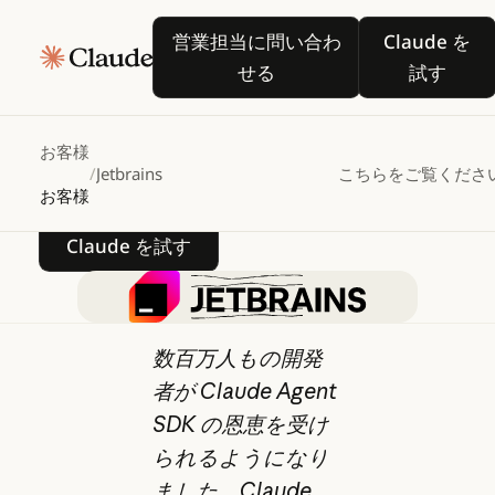
JetBrains
が
Claude
営業担当に問い合わせる
Claude
営業担当に問い合わ
Claude を
Agent
せる
試す
を使用したマルチエージ
IDE
体験を先導
お客様
/
Jetbrains
こちらをご覧くださ
お客様
Claude を試す
Claude を試す
数百万人もの開発
者が Claude Agent
SDK の恩恵を受け
られるようになり
ました。Claude