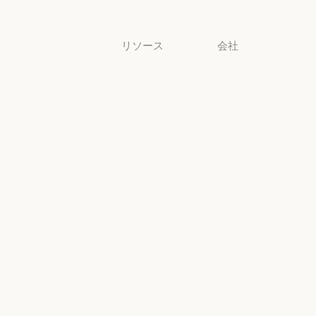
中小企業
リソース
会社
ブログ
Anthropic
ブログ
Anthropic
Claude パート
採用情報
ナーネットワ
採用情報
ポリシー
ーク
ポリシー
Claude パートナーネットワー
Economic
コミュニティ
Futures
コミュニティ
コネクタ
Economic Futu
研究
コネクタ
コース
研究
ニュース
コース
お客様の事例
ニュース
AI Exponential
お客様の事例
Anthropic のエ
に関するポリ
ンジニアリン
シー