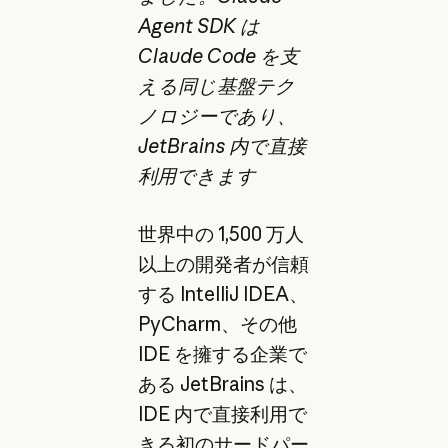
Agent SDK は
Claude Code を支
える同じ基盤テク
ノロジーであり、
JetBrains 内で直接
利用できます
世界中の 1,500 万人
以上の開発者が信頼
する IntelliJ IDEA、
PyCharm、その他
IDE を擁する企業で
ある JetBrains は、
IDE 内で直接利用で
きる初のサードパー