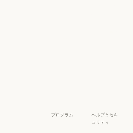
グ
AI Exponent
Responsible
Anthropic のエンジニアリング
イベント
Scaling Policy
イベント
Responsible Sca
プラグイン
セキュリティ
とコンプライ
プラグイン
Claude を活用
アンス
Claude を活用
セキュリティと
サービスパー
透明性
トナー
透明性
サービスパートナー
チュートリア
ル
チュートリアル
ユースケース
ユースケース
プログラム
ヘルプとセキ
ュリティ
スタートアッ