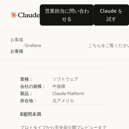
Grafana、
営業担当に問い合わせる
Claude
営業担当に問い合わ
Claude を
Claudeを活用したマ
せる
試す
Claude を試す
Claude を試す
お客様
/
Grafana
こちらをご覧くださ
お客様
業種：
ソフトウェア
会社の規模：
中規模
製品：
Claude Platform
所在地：
北アメリカ
8週間未満
プロトタイプから完全非公開プレビューまで