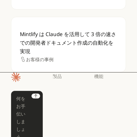
Mintlify は Claude を活用して 3 
Mintlify は Claude を活用して 3 倍の速さ
での開発者ドキュメント作成の自動化を
実現
お客様の事例
お客様の事例
製品
機能
ホームページ
Claude
Claude for
Chrome
Claude
Next
Claude Code
Claude for Ch
Claude for
Claude Code
Claude Code
Microsoft 365
for Enterprise
Claude for Mic
Skills
Claude Code for Enterprise
Claude Cowork