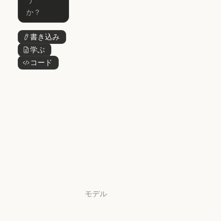
Skills
Claude Cowork
@Claude
@Claude
Claude Design
書き込み
ボタンテキスト
Claude Design
学ぶ
ボタンテキスト
Claude Science
コード
ボタンテキスト
Claude Science
Claude
Security
Claude Security
アプリをダウ
ンロード
アプリをダウンロード
料金プラン
料金プラン
ログイン
ログイン
モデル
Mythos