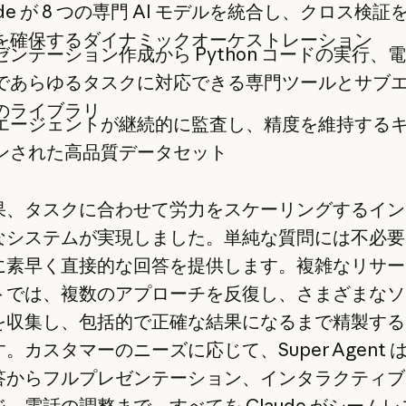
ude が 8 つの専門 AI モデルを統合し、クロス検
を確保するダイナミックオーケストレーション
ゼンテーション作成から Python コードの実行、
であらゆるタスクに対応できる専門ツールとサブ
のライブラリ
エージェントが継続的に監査し、精度を維持する
ンされた高品質データセット
果、タスクに合わせて労力をスケーリングするイン
なシステムが実現しました。単純な質問には不必要
に素早く直接的な回答を提供します。複雑なリサー
トでは、複数のアプローチを反復し、さまざまなソ
を収集し、包括的で正確な結果になるまで精製する
。カスタマーのニーズに応じて、Super Agent 
答からフルプレゼンテーション、インタラクティブ
、電話の調整まで、すべてを Claude がシーム