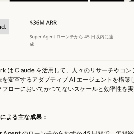
$36M ARR
nd.
Super Agent ローンチから 45 日以内に達
成
park は Claude を活用して、人々のリサーチやコ
法を変革するアダプティブ AI エージェントを構築
クフローにおいてかつてないスケールと効率性を実
。
de による主な成果：
er Agent のローンチからわずか 45 日間で、年間