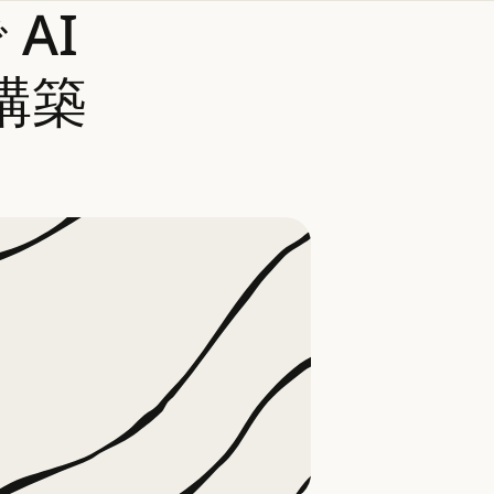
で
AI
構築