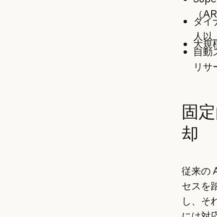
（A
ダイ
人以
大規
自動
リサ
固定
却
従来の
セスを
し、そ
には対