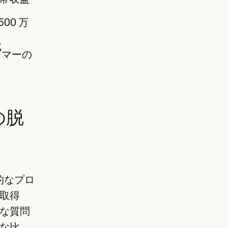
00 万
成
タマーの
の脱
的なプロ
取得
な質問
な比