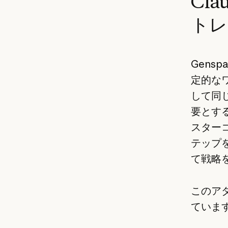
Cl
トレ
Gensp
定的な
して同
要とする
スター
テップ
て戦略
このア
ていま