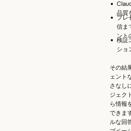
Cla
品質
プレ
信ま
ント
検証
ショ
その結
ェント
さなし
ジェク
ら情報
できます
ルな回
ブページ