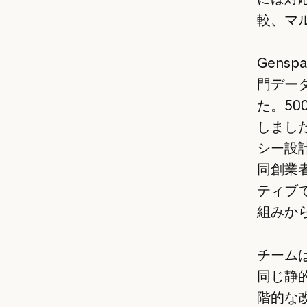
較、マ
Gens
門デー
た。5
しまし
シー設計
同創業者
ティブ
組みか
チーム
同じ静
階的な