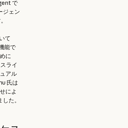
nt で
ージェン
す。
おいて
ド機能で
めに
はスライ
ュアル
u 氏は
せによ
ました。