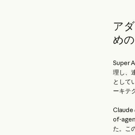
アダ
めの 
Supe
理し、
として
ーキテク
Claud
of-a
た。こ