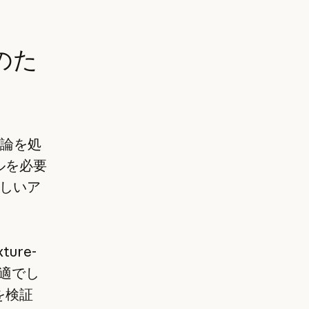
のた
な推論を処
ルを必要
しいア
ure-
最適でし
を検証