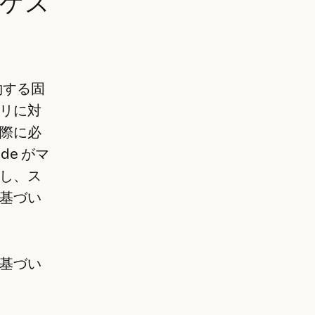
ーケス
制約する固
リに対
際に必
e がマ
し、ス
基づい
に基づい