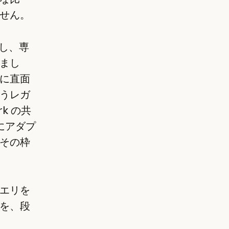
せん。
築し、専
まし
界に直面
うレガ
k の共
真にアダプ
その枠
エリを
を、段