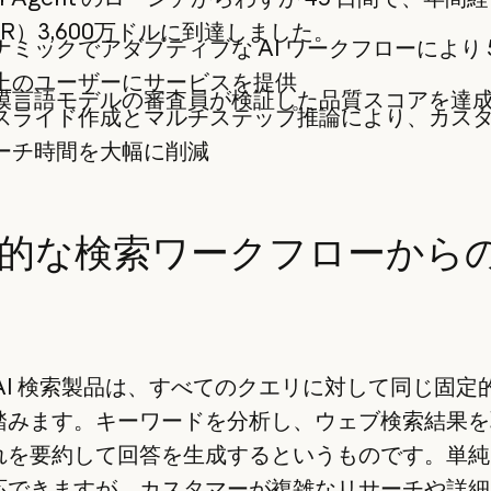
RR）3,600万ドルに到達しました。
ナミックでアダプティブな AI ワークフローにより 5
上のユーザーにサービスを提供
模言語モデルの審査員が検証した品質スコアを達
スライド作成とマルチステップ推論により、カス
ーチ時間を大幅に削減
的な検索ワークフローから
 AI 検索製品は、すべてのクエリに対して同じ固定
踏みます。キーワードを分析し、ウェブ検索結果を
れを要約して回答を生成するというものです。単純
応できますが、カスタマーが複雑なリサーチや詳細